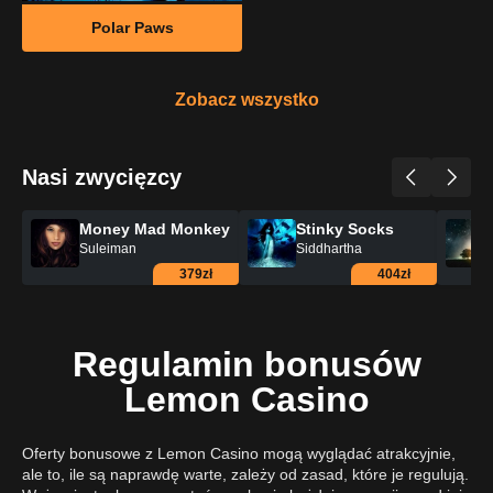
Polar Paws
Zobacz wszystko
Nasi zwycięzcy
Money Mad Monkey
Stinky Socks
Suleiman
Siddhartha
379zł
404zł
Regulamin bonusów
Lemon Casino
Oferty bonusowe z Lemon Casino mogą wyglądać atrakcyjnie,
ale to, ile są naprawdę warte, zależy od zasad, które je regulują.