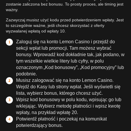
zostanie zaliczona bez bonusu. To prosty proces, ale timing jest
ważny.
Zazwyczaj musisz użyć kodu przed potwierdzeniem wpłaty. Jest
to szczególnie ważne, jeśli chcesz skorzystać z oferty
wyzwalanej wpłatą od wpłaty 10.
Zaloguj się na konto Lemon Casino i przejdź do
sekcji wpłat lub promocji. Tam możesz wybrać
bonusy. Wprowadź kod dokładnie tak, jak podano, w
tym wszelkie wielkie litery lub cyfry, w polu
oznaczonym „Kod bonusowy”, „Kod promocyjny” lub
podobnie.
Musisz zalogować się na konto Lemon Casino.
Wejdź do Kasy lub strony wpłat. Jeśli wyświetli się
lista, wybierz bonus, którego chcesz użyć.
Wpisz kod bonusowy w polu kodu, wpisując go lub
wklejając. Wybierz metodę płatności i wpisz kwotę
wpłaty, na przykład wpłatę 20.
Potwierdź płatność i poczekaj na komunikat
potwierdzający bonus.