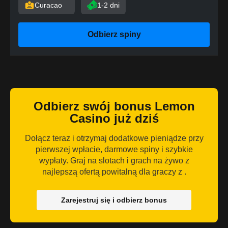
Curacao
1-2 dni
Odbierz spiny
Odbierz swój bonus Lemon
Casino już dziś
Dołącz teraz i otrzymaj dodatkowe pieniądze przy
pierwszej wpłacie, darmowe spiny i szybkie
wypłaty. Graj na slotach i grach na żywo z
najlepszą ofertą powitalną dla graczy z .
Zarejestruj się i odbierz bonus