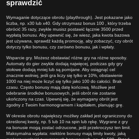
sprawdzić
Wymaganie dotyczące obrotu (playthrough). Jest pokazane jako
liczba, np. x30 lub x40. Gdy otrzymasz bonus 100 , który trzeba
obrócić 35 razy, zwykle musisz postawić łącznie 3500 przed
wypłatą bonusu. Aby upewnić się, że wiesz, jaka kwota bazowa
jest używana, sprawdź każdą promocję, aby zobaczyć, czy obrót
dotyczy tylko bonusu, czy zarówno bonusu, jak i wpłaty.
Wsparcie gry. Możesz obstawiać różne gry na różne sposoby.
Automaty do gier zwykle dodają najwięcej, podczas gdy gry
stołowe dodają mniej lub są pomijane. Aby osiągnąć cel
znacznie wolniej, jeśli gra liczy się tylko w 10%, obstawienie
1000 na niej może liczyć się tylko jako 100 do całości. Brak
czasu. Często bonusy mają datę końcową. Możliwe jest
odebranie środków bonusowych, jeśli obrót nie zostanie
ukończony na czas. Upewnij się, że wymagany obrót jest
zgodny z Twoim harmonogramem i kapitałem, planując grę.
W okresie obrotu największy możliwy zakład jest ograniczony do
określonej kwoty, np. 5 lub 10 na spin lub rękę. Wygrane z gry
na bonusie mogą zostać odrzucone, jeśli przekroczysz ten limit.
Maksymalna wypłata: niektóre bonusy mają limity kwoty, jaką