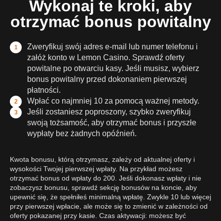
Wykonaj te kroki, aby
otrzymać bonus powitalny
Zweryfikuj swój adres e-mail lub numer telefonu i
załóż konto w Lemon Casino. Sprawdź oferty
powitalne po otwarciu kasy. Jeśli musisz, wybierz
bonus powitalny przed dokonaniem pierwszej
płatności.
Wpłać co najmniej 10 za pomocą ważnej metody.
Jeśli zostaniesz poproszony, szybko zweryfikuj
swoją tożsamość, aby otrzymać bonus i przyszłe
wypłaty bez żadnych opóźnień.
Kwota bonusu, którą otrzymasz, zależy od aktualnej oferty i
wysokości Twojej pierwszej wpłaty. Na przykład możesz
otrzymać bonus od wpłaty do 200. Jeśli dokonasz wpłaty i nie
zobaczysz bonusu, sprawdź sekcję bonusów na koncie, aby
upewnić się, że spełniłeś minimalną wpłatę. Zwykle 10 lub więcej
przy pierwszej wpłacie, ale może się to zmienić w zależności od
oferty pokazanej przy kasie. Czas aktywacji: możesz być