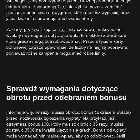
Ważne jest, aby przeczytać regulamin każdej promocji przed jej
odebraniem. Poinformują Cię, jak szybko możesz zamienić
pieniądze bonusowe na wygrane, które możesz wypłacić, oraz
jakie działania spowodują anulowanie oferty.
Zakłady, gry kwalifikujące się, limity czasowe, maksymalne
wypłaty i wymagania dotyczące wpłat to niektóre z warunków,
które gracze mogą potrzebować znać. Przed użyciem karty
bonusowej zawsze upewnij się, że liczby na niej są poprawne,
ponieważ różne kampanie mogą mieć różne limity.
Sprawdź wymagania dotyczące
obrotu przed odebraniem bonusu
Informuje Cię, ile razy musisz obrócić bonus (a czasem wpłatę)
przed możliwością zgłoszenia wypłaty. Na przykład, jeśli
otrzymasz bonus 100, który musisz obrócić 35 razy, musisz
postawić 3500 na kwalifikujących się grach. Bonus od wpłaty
może wymagać minimalnej wpłaty, aby go odblokować. Jeśli