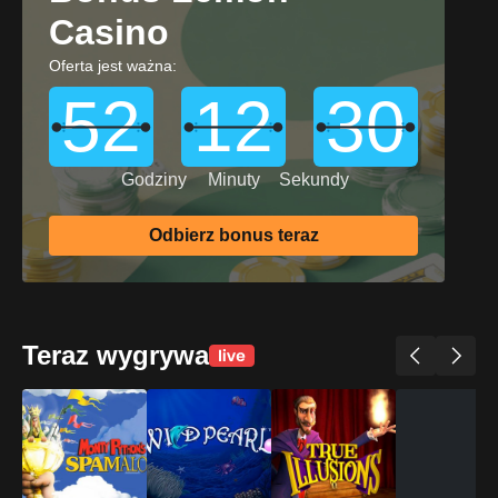
Casino
Oferta jest ważna:
52
12
28
Godziny
Minuty
Sekundy
Odbierz bonus teraz
Teraz wygrywa