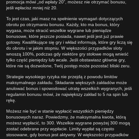
promocja mówi „od wpłaty 20”, możesz nie otrzymać bonusu,
jeśli wpłacisz mniej niż 20.
To jest czas, jaki masz na spełnienie wymagań dotyczących
obrotu po otrzymaniu bonusu. Każdy, kto ma bonus, który
wygasa, może stracić wszelkie wygrane lub pieniądze
bonusowe, które jeszcze posiada, nawet jeśli jest już prawie
gotowy. Kwalifikujące się gry i wkład informują, które gry liczą się
do obrotu i w jakim stopniu. W większości przypadków sloty
wnoszą 100%, podczas gdy niektóre gry stołowe mogą wnieść
tylko część pieniędzy lub wcale. Jeśli obstawiasz głównie gry,
które nie są dozwolone, Twój postęp może pozostać bliski zeru.
Strategie wysokiego ryzyka nie przejdą z powodu limitów
maksymalnego zakładu. Składanie większych zakładów może
anulować bonus i spowodować utratę wszelkich wygranych, jeśli
regulamin bonusu mówi, że największy zakład to 5 na spin lub
rękę.
Możesz nie być w stanie wypłacić wszystkich pieniędzy
bonusowych naraz. Powiedzmy, że maksymalna kwota, którą
możesz wypłacić, to 300. Wszelkie wygrane powyżej 300 mogą
zostać odebrane przy wypłacie. Limity wypłat są często
stosowane, gdy bonus jest aktywny. W większości przypadków