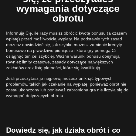
wymagania dotyczące
obrotu
Informują Cię, ile razy musisz obrócić kwotę bonusu (a czasem
wpłatę) przed możliwością wypłaty. Na podstawie tych zasad
możesz dowiedzieć się, jak szybko możesz zamienić kredyty
bonusowe na prawdziwe pieniądze i które gry pomogą Ci
osiągnąć ten cel szybciej. Ważne warunki bonusu obejmują
również limity czasowe, zasady dotyczące największych
zakładów oraz listę płatności, które się kwalifikują.
Jeśli przeczytasz je najpierw, możesz uniknąć typowych
problemów, takich jak czekanie na wypłatę, ponieważ obrót nie
został ukończony lub ponieważ zabroniona gra nie liczyła się do
wymagań dotyczących obrotu.
Dowiedz się, jak działa obrót i co