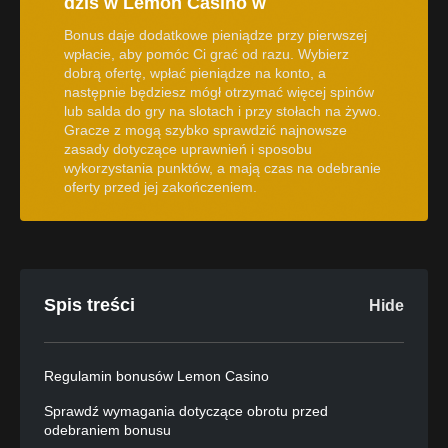
dziś w Lemon Casino w
Bonus daje dodatkowe pieniądze przy pierwszej
wpłacie, aby pomóc Ci grać od razu. Wybierz
dobrą ofertę, wpłać pieniądze na konto, a
następnie będziesz mógł otrzymać więcej spinów
lub salda do gry na slotach i przy stołach na żywo.
Gracze z mogą szybko sprawdzić najnowsze
zasady dotyczące uprawnień i sposobu
wykorzystania punktów, a mają czas na odebranie
oferty przed jej zakończeniem.
Spis treści
Hide
Regulamin bonusów Lemon Casino
Sprawdź wymagania dotyczące obrotu przed
odebraniem bonusu