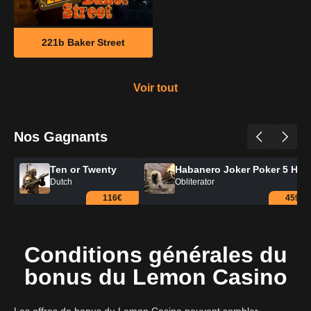
221b Baker Street
Voir tout
Nos Gagnants
Ten or Twenty
Habanero Joker Poker 5 Han
Dutch
Obliterator
116€
459€
Conditions générales du
bonus du Lemon Casino
Les offres de bonus du Lemon Casino peuvent sembler