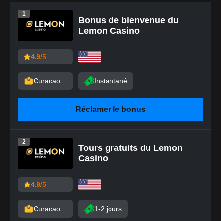
1
Bonus de bienvenue du
Lemon Casino
4.9
/5
Curacao
Instantané
Réclamer le bonus
2
Tours gratuits du Lemon
Casino
4.8
/5
Curacao
1-2 jours