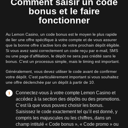
Comment saisir un code
bonus et le faire
fonctionner
Au Lemon Casino, un code bonus est le moyen le plus rapide
de lier une offre spécifique à votre compte et de vous assurer
que la bonne offre s’active lors de votre prochain dépôt éligible.
Si vous avez saisi correctement un code reçu par e-mail, SMS
ou une page d’affiliation, le dépôt ne sera pas crédité sans le
bonus. C’est un processus simple, mais le timing est important.
Généralement, vous devez utiliser le code avant de confirmer
votre dépôt. C’est particulièrement important si vous souhaitez
une offre déclenchée par un dépôt à partir de 10.
Connectez-vous à votre compte Lemon Casino et
accédez à la section des dépôts ou des promotions.
C’est là que vous pouvez choisir les bonus.
Saisissez le code exactement tel qu’il est donné, y
compris les majuscules ou les chiffres, dans un
champ intitulé « Code bonus », « Code promo » ou