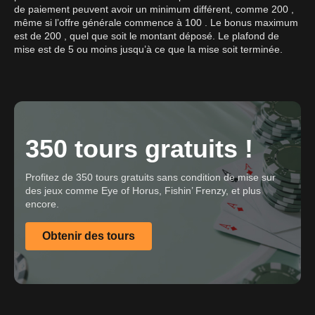
de paiement peuvent avoir un minimum différent, comme 200 ,
même si l’offre générale commence à 100 . Le bonus maximum
est de 200 , quel que soit le montant déposé. Le plafond de
mise est de 5 ou moins jusqu’à ce que la mise soit terminée.
350 tours gratuits !
Profitez de 350 tours gratuits sans condition de mise sur
des jeux comme Eye of Horus, Fishin’ Frenzy, et plus
encore.
Obtenir des tours