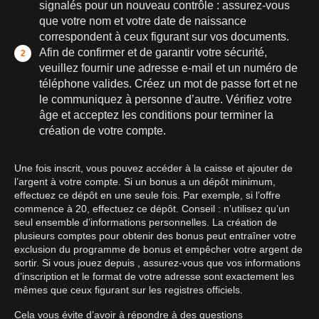
signalés pour un nouveau contrôle : assurez-vous
que votre nom et votre date de naissance
correspondent à ceux figurant sur vos documents.
Afin de confirmer et de garantir votre sécurité,
veuillez fournir une adresse e-mail et un numéro de
téléphone valides. Créez un mot de passe fort et ne
le communiquez à personne d’autre. Vérifiez votre
âge et acceptez les conditions pour terminer la
création de votre compte.
Une fois inscrit, vous pouvez accéder à la caisse et ajouter de
l’argent à votre compte. Si un bonus a un dépôt minimum,
effectuez ce dépôt en une seule fois. Par exemple, si l’offre
commence à 20, effectuez ce dépôt. Conseil : n’utilisez qu’un
seul ensemble d’informations personnelles. La création de
plusieurs comptes pour obtenir des bonus peut entraîner votre
exclusion du programme de bonus et empêcher votre argent de
sortir. Si vous jouez depuis , assurez-vous que vos informations
d’inscription et le format de votre adresse sont exactement les
mêmes que ceux figurant sur les registres officiels.
Cela vous évite d’avoir à répondre à des questions