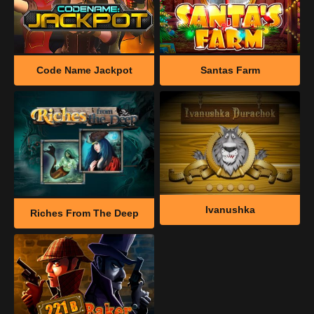
Code Name Jackpot
Santas Farm
Ivanushka
Riches From The Deep