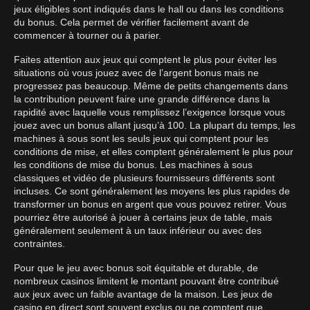
jeux éligibles sont indiqués dans le hall ou dans les conditions
du bonus. Cela permet de vérifier facilement avant de
commencer à tourner ou à parier.
Faites attention aux jeux qui comptent le plus pour éviter les
situations où vous jouez avec de l’argent bonus mais ne
progressez pas beaucoup. Même de petits changements dans
la contribution peuvent faire une grande différence dans la
rapidité avec laquelle vous remplissez l’exigence lorsque vous
jouez avec un bonus allant jusqu’à 100. La plupart du temps, les
machines à sous sont les seuls jeux qui comptent pour les
conditions de mise, et elles comptent généralement le plus pour
les conditions de mise du bonus. Les machines à sous
classiques et vidéo de plusieurs fournisseurs différents sont
incluses. Ce sont généralement les moyens les plus rapides de
transformer un bonus en argent que vous pouvez retirer. Vous
pourriez être autorisé à jouer à certains jeux de table, mais
généralement seulement à un taux inférieur ou avec des
contraintes.
Pour que le jeu avec bonus soit équitable et durable, de
nombreux casinos limitent le montant pouvant être contribué
aux jeux avec un faible avantage de la maison. Les jeux de
casino en direct sont souvent exclus ou ne comptent que