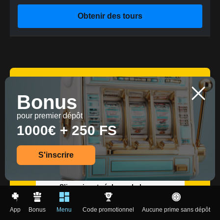
Obtenir des tours
Réclamez votre bonus du
Lemon Casino dès aujourd’hui
Bonus
pour premier dépôt
Inscrivez-vous maintenant et obtenez de l’argent
supplémentaire sur votre premier dépôt, des tours
1000€ + 250 FS
gratuits et des paiements rapides. Jouez aux
machines à sous et aux jeux en direct avec la
S'inscrire
meilleure offre de bienvenue pour les joueurs de .
S’inscrire et réclamer le bonus
App
Bonus
Menu
Code promotionnel
Aucune prime sans dépôt