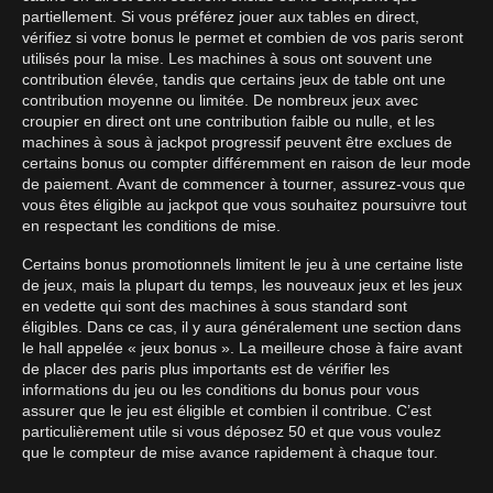
partiellement. Si vous préférez jouer aux tables en direct,
vérifiez si votre bonus le permet et combien de vos paris seront
utilisés pour la mise. Les machines à sous ont souvent une
contribution élevée, tandis que certains jeux de table ont une
contribution moyenne ou limitée. De nombreux jeux avec
croupier en direct ont une contribution faible ou nulle, et les
machines à sous à jackpot progressif peuvent être exclues de
certains bonus ou compter différemment en raison de leur mode
de paiement. Avant de commencer à tourner, assurez-vous que
vous êtes éligible au jackpot que vous souhaitez poursuivre tout
en respectant les conditions de mise.
Certains bonus promotionnels limitent le jeu à une certaine liste
de jeux, mais la plupart du temps, les nouveaux jeux et les jeux
en vedette qui sont des machines à sous standard sont
éligibles. Dans ce cas, il y aura généralement une section dans
le hall appelée « jeux bonus ». La meilleure chose à faire avant
de placer des paris plus importants est de vérifier les
informations du jeu ou les conditions du bonus pour vous
assurer que le jeu est éligible et combien il contribue. C’est
particulièrement utile si vous déposez 50 et que vous voulez
que le compteur de mise avance rapidement à chaque tour.