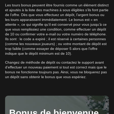
Les tours bonus peuvent être fournis comme un élément distinct
et ajoutés à la liste des machines à sous éligibles s’ils font partie
de l’offre. Dès que vous effectuez un dépôt, l’argent bonus ou
les tours apparaissent immédiatement. Le bonus est « en
attente », ce qui signifie qu’il est conservé pour vous jusqu’à ce
que vous remplissiez une condition, comme effectuer un dépôt
de 10 ou confirmer votre e-mail ou votre numéro de téléphone.
Ils sont : le code a expiré ; il est réservé à certaines personnes
(comme les nouveaux joueurs) ; ou votre montant de dépôt est
trop faible (comme essayer de déposer 5 alors que l’offre
indique que le dépôt minimum est de 10).
Changez de méthode de dépôt ou contactez le support avant
d’effectuer un nouveau paiement si tout est correct mais que le
bonus ne fonctionne toujours pas. Ainsi, vous ne bloquerez pas
un dépôt sans obtenir le bonus que vous espériez.
Bonus de bienvenue