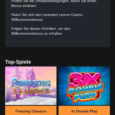
Prüfen Sie die Umsatzbedingungen, bevor Sie einen
Bonus einlösen
Holen Sie sich den neuesten Lemon Casino
Willkommensbonus
Folgen Sie diesen Schritten, um den
Willkommensbonus zu erhalten
So geben Sie einen Bonuscodes ein und lassen ihn
funktionieren
Bevor Sie einen Lemon Casino Bonus einlösen, stellen
Top-Spiele
Sie sicher, dass Sie die Umsatzbedingungen lesen
Erfahren Sie, wie Umsatz funktioniert und was Sie
prüfen müssen
Für den Bonuseinsatz berechtigte Spiele
Als neuer Spieler registrieren und Ihr Konto verifizieren
Was Sie möglicherweise für die Verifizierungsprüfung
vorlegen müssen
Freezing Classics
3x Double Play