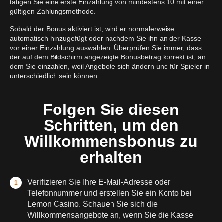
tätigen Sie eine erste Einzahlung von mindestens 10 mit einer
gültigen Zahlungsmethode.
Sobald der Bonus aktiviert ist, wird er normalerweise
automatisch hinzugefügt oder nachdem Sie ihn an der Kasse
vor einer Einzahlung auswählen. Überprüfen Sie immer, dass
der auf dem Bildschirm angezeigte Bonusbetrag korrekt ist, an
dem Sie einzahlen, weil Angebote sich ändern und für Spieler in
unterschiedlich sein können.
Folgen Sie diesen
Schritten, um den
Willkommensbonus zu
erhalten
Verifizieren Sie Ihre E-Mail-Adresse oder
Telefonnummer und erstellen Sie ein Konto bei
Lemon Casino. Schauen Sie sich die
Willkommensangebote an, wenn Sie die Kasse