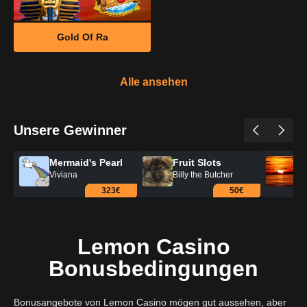
Gold Of Ra
Alle ansehen
Unsere Gewinner
Mermaid's Pearl
Fruit Slots
C
Viviana
Billy the Butcher
Ha
323€
50€
Lemon Casino
Bonusbedingungen
Bonusangebote von Lemon Casino mögen gut aussehen, aber