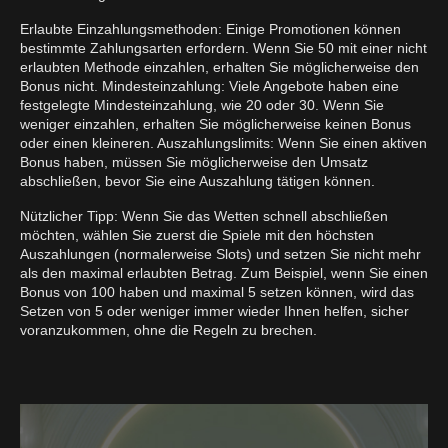
Erlaubte Einzahlungsmethoden: Einige Promotionen können
bestimmte Zahlungsarten erfordern. Wenn Sie 50 mit einer nicht
erlaubten Methode einzahlen, erhalten Sie möglicherweise den
Bonus nicht. Mindesteinzahlung: Viele Angebote haben eine
festgelegte Mindesteinzahlung, wie 20 oder 30. Wenn Sie
weniger einzahlen, erhalten Sie möglicherweise keinen Bonus
oder einen kleineren. Auszahlungslimits: Wenn Sie einen aktiven
Bonus haben, müssen Sie möglicherweise den Umsatz
abschließen, bevor Sie eine Auszahlung tätigen können.
Nützlicher Tipp: Wenn Sie das Wetten schnell abschließen
möchten, wählen Sie zuerst die Spiele mit den höchsten
Auszahlungen (normalerweise Slots) und setzen Sie nicht mehr
als den maximal erlaubten Betrag. Zum Beispiel, wenn Sie einen
Bonus von 100 haben und maximal 5 setzen können, wird das
Setzen von 5 oder weniger immer wieder Ihnen helfen, sicher
voranzukommen, ohne die Regeln zu brechen.