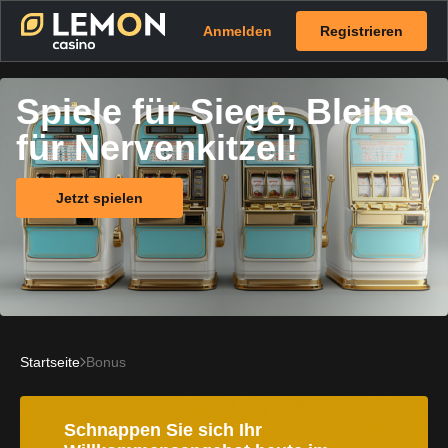
Anmelden
Registrieren
Spiele für Siege, Bleibe
für Nervenkitzel!
Jetzt spielen
Startseite
Bonus
Schnappen Sie sich Ihr