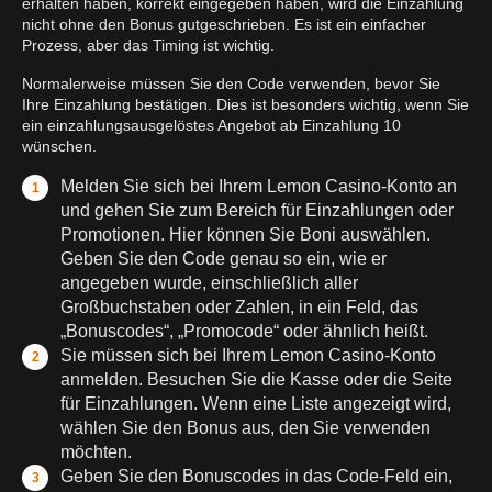
erhalten haben, korrekt eingegeben haben, wird die Einzahlung
nicht ohne den Bonus gutgeschrieben. Es ist ein einfacher
Prozess, aber das Timing ist wichtig.
Normalerweise müssen Sie den Code verwenden, bevor Sie
Ihre Einzahlung bestätigen. Dies ist besonders wichtig, wenn Sie
ein einzahlungsausgelöstes Angebot ab Einzahlung 10
wünschen.
Melden Sie sich bei Ihrem Lemon Casino-Konto an
und gehen Sie zum Bereich für Einzahlungen oder
Promotionen. Hier können Sie Boni auswählen.
Geben Sie den Code genau so ein, wie er
angegeben wurde, einschließlich aller
Großbuchstaben oder Zahlen, in ein Feld, das
„Bonuscodes“, „Promocode“ oder ähnlich heißt.
Sie müssen sich bei Ihrem Lemon Casino-Konto
anmelden. Besuchen Sie die Kasse oder die Seite
für Einzahlungen. Wenn eine Liste angezeigt wird,
wählen Sie den Bonus aus, den Sie verwenden
möchten.
Geben Sie den Bonuscodes in das Code-Feld ein,