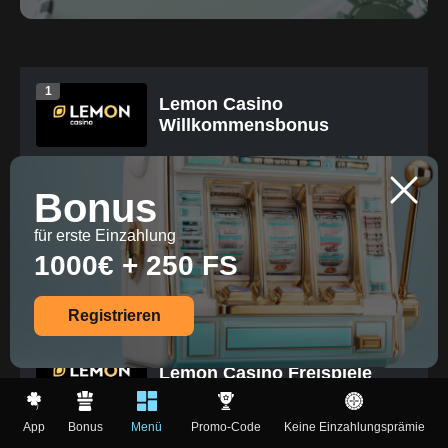
1
Lemon Casino
Willkommensbonus
4.9
/5
Bonus
Curacao
Sofort
für erste Einzahlung
1000€ + 250 FS
Bonus einlösen
Registrieren
2
Lemon Casino Freispiele
App
Bonus
Menü
Promo-Code
Keine Einzahlungsprämie
4.8
/5