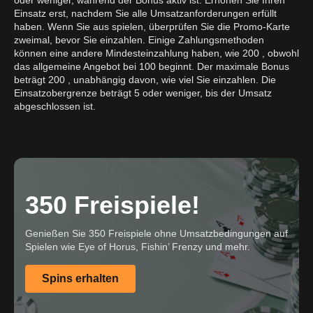
Einsatz erst, nachdem Sie alle Umsatzanforderungen erfüllt
haben. Wenn Sie aus spielen, überprüfen Sie die Promo-Karte
zweimal, bevor Sie einzahlen. Einige Zahlungsmethoden
können eine andere Mindesteinzahlung haben, wie 200 , obwohl
das allgemeine Angebot bei 100 beginnt. Der maximale Bonus
beträgt 200 , unabhängig davon, wie viel Sie einzahlen. Die
Einsatzobergrenze beträgt 5 oder weniger, bis der Umsatz
abgeschlossen ist.
350 Freispiele!
Genießen Sie 350 Freispiele ohne Umsatzbedingungen auf
Spielen wie Eye of Horus, Fishin’ Frenzy und mehr.
Spins erhalten