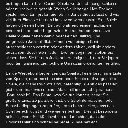
beitragen kann. Live-Casino-Spiele werden oft ausgeschlossen
oder nur teilweise gezählt. Wenn Sie lieber an Live-Tischen
spielen möchten, prüfen Sie, ob Ihr Bonus dies zulässt und wie
viel Ihrer Einsätze für den Umsatz verwendet wird. Slot-Spiele
haben oft einen hohen Beitrag, während einige Tischspiele
einen mittleren oder begrenzten Beitrag haben. Viele Live-
Dealer-Spiele haben wenig oder keinen Beitrag, und
progressive Jackpot-Slots können von einigen Boni
ausgeschlossen werden oder anders zählen, weil sie anders
auszahlen. Bevor Sie mit dem Drehen beginnen, stellen Sie
sicher, dass Sie für den Jackpot berechtigt sind, den Sie jagen
möchten, während Sie noch die Umsatzanforderungen erfüllen.
Einige Werbeboni begrenzen das Spiel auf eine bestimmte Liste
von Spielen, aber meistens sind neue Spiele und vorgestellte
Spiele, die Standard-Slots sind, berechtigt. Wenn das passiert,
gibt es normalerweise einen Abschnitt in der Lobby namens
„Bonusspiele“. Das Beste, was Sie tun können, bevor Sie
größere Einsätze platzieren, ist, die Spielinformationen oder
Bonusbedingungen zu prüfen, um sicherzustellen, dass das
Spiel berechtigt ist und wie viel es beiträgt. Dies ist besonders
hilfreich, wenn Sie 50 einzahlen und möchten, dass der
Umsatzzähler sich schnell bei jeder Runde bewegt.