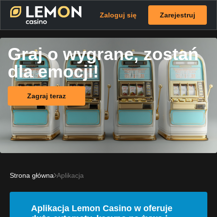
Zaloguj się
Zarejestruj
Graj o wygrane, zostań
dla emocji!
Zagraj teraz
Strona główna
Aplikacja
Aplikacja Lemon Casino w oferuje