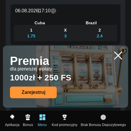
06.08.2026
17:10
Cuba
Brazil
1
X
2
1.75
3
2.4
06.08.2026
21:20
Premia
Washington Capitals
Pittsburgh Penguins
dla pierwszej wpłaty
1
X
2
1000zł + 250 FS
2.15
3.8
2.9
Zarejestruj
06.08.2026
16:20
Atlanta Hawks
Charlotte Hornets
1
X
2
Aplikacja
Bonus
Menu
Kod promocyjny
Brak Bonusu Depozytowego
1.85
3.25
2.1