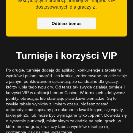
ekscytujących promocji, turniejów i nagród VIP
dostosowanych dla graczy z .
Odbierz bonus
Turnieje i korzyści VIP
Po drugie, turnieje dodają do aplikacji konkurencje z tabelami
wyników i pulami nagród. Ich krótkie, zorientowane na cele sesje
z jasnym punktowaniem sprawiają, że są idealne dla graczy,
którzy lubią tego typu gry. Od teraz tak zwykle działają turnieje i
korzyści VIP w aplikacji Lemon Casino. W turniejach zdobywasz
punkty, obracając lub stawiając prawdziwe pieniądze. Są to
zwykle tabele wyników z limitem czasu. Możesz zostać
automatycznie zapisany po dokonaniu kwalifikującej się wpłaty,
takiej jak 25, lub może być wymagane tylko „opt-in”. Dowiedz się
o systemie punktacji, minimalnym zakładzie na spin, grach, w
które można grać, oraz czy tabela wyników resetuje się
codziennie, czy na całe wydarzenie.