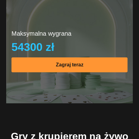
Maksymalna wygrana
54300 zł
Zagraj teraz
Gry z krupierem na żywo