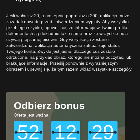
Jeśli wpłacisz 20, a następnie poprosisz o 200, aplikacja może
zażądać dowodu przed zatwierdzeniem wypłaty. Aby wszystko
przebiegło szybko, upewnij się, że informacje w Twoim profilu i
dokumentach są dokładnie takie same oraz że wszystkie pola
używają tej samej pisowni. Gdy weryfikacja zostanie
zatwierdzona, aplikacja automatycznie zaktualizuje status
Twojego konta. Zwykle jest jasne, dlaczego coś zostało
odrzucone, na przykład obraz, którego nie można odczytać, lub
brakujące informacje. Prześlij ponownie z wyraźniejszym
obrazem i upewnij się, że tym razem widać wszystkie szczegóły.
Odbierz bonus
Oferta jest ważna:
52
12
28