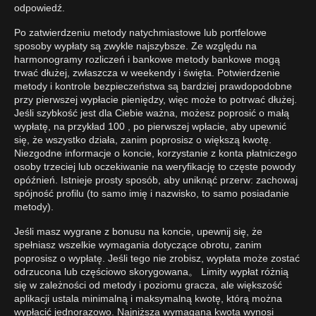
odpowiedź.
Po zatwierdzeniu metody natychmiastowe lub portfelowe
sposoby wypłaty są zwykle najszybsze. Ze względu na
harmonogramy rozliczeń i bankowe metody bankowe mogą
trwać dłużej, zwłaszcza w weekendy i święta. Potwierdzenie
metody i kontrole bezpieczeństwa są bardziej prawdopodobne
przy pierwszej wypłacie pieniędzy, więc może to potrwać dłużej.
Jeśli szybkość jest dla Ciebie ważna, możesz poprosić o małą
wypłatę, na przykład 100 , po pierwszej wpłacie, aby upewnić
się, że wszystko działa, zanim poprosisz o większą kwotę.
Niezgodne informacje o koncie, korzystanie z konta płatniczego
osoby trzeciej lub oczekiwanie na weryfikację to częste powody
opóźnień. Istnieje prosty sposób, aby uniknąć przerw: zachowaj
spójność profilu (to samo imię i nazwisko, to samo posiadanie
metody).
Jeśli masz wygrane z bonusu na koncie, upewnij się, że
spełniasz wszelkie wymagania dotyczące obrotu, zanim
poprosisz o wypłatę. Jeśli tego nie zrobisz, wypłata może zostać
odrzucona lub częściowo skorygowana。 Limity wypłat różnią
się w zależności od metody i poziomu gracza, ale większość
aplikacji ustala minimalną i maksymalną kwotę, którą można
wypłacić jednorazowo. Najniższa wymagana kwota wynosi