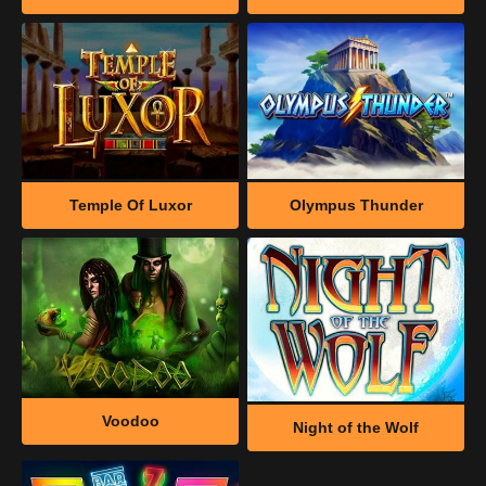
Temple Of Luxor
Olympus Thunder
Voodoo
Night of the Wolf