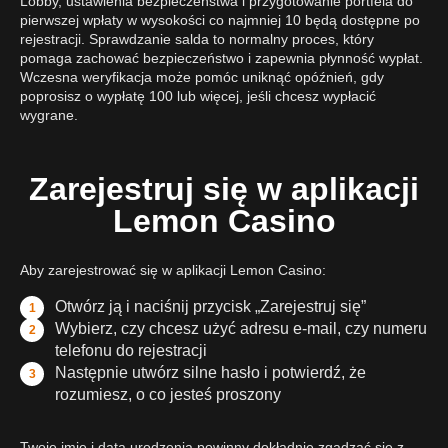
Lobby, ustawienia bezpieczeństwa i przygotowanie portfela do
pierwszej wpłaty w wysokości co najmniej 10 będą dostępne po
rejestracji. Sprawdzanie salda to normalny proces, który
pomaga zachować bezpieczeństwo i zapewnia płynność wypłat.
Wczesna weryfikacja może pomóc uniknąć opóźnień, gdy
poprosisz o wypłatę 100 lub więcej, jeśli chcesz wypłacić
wygrane.
Zarejestruj się w aplikacji
Lemon Casino
Aby zarejestrować się w aplikacji Lemon Casino:
Otwórz ją i naciśnij przycisk „Zarejestruj się”
Wybierz, czy chcesz użyć adresu e-mail, czy numeru
telefonu do rejestracji
Następnie utwórz silne hasło i potwierdź, że
rozumiesz, o co jesteś proszony
Twoje imię i data urodzenia powinny dokładnie zgadzać się z