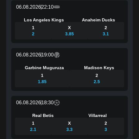
06.08.2026
22:10
Los Angeles Kings
Anaheim Ducks
1
X
2
2
3.85
3.1
06.08.2026
19:00
Garbine Muguruza
Madison Keys
1
2
1.85
2.5
06.08.2026
18:30
Real Betis
Villarreal
1
X
2
2.1
3.3
3