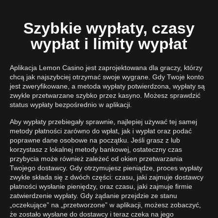
Szybkie wypłaty, czasy
wypłat i limity wypłat
Aplikacja Lemon Casino jest zaprojektowana dla graczy, którzy
chcą jak najszybciej otrzymać swoje wygrane. Gdy Twoje konto
jest zweryfikowane, a metoda wypłaty potwierdzona, wypłaty są
zwykle przetwarzane szybko przez kasyno. Możesz sprawdzić
status wypłaty bezpośrednio w aplikacji.
Aby wypłaty przebiegały sprawnie, najlepiej używać tej samej
metody płatności zarówno do wpłat, jak i wypłat oraz podać
poprawne dane osobowe na początku. Jeśli grasz z lub
korzystasz z lokalnej metody bankowej, ostateczny czas
przybycia może również zależeć od okien przetwarzania
Twojego dostawcy. Gdy otrzymujesz pieniądze, proces wypłaty
zwykle składa się z dwóch części: czasu, jaki zajmuje dostawcy
płatności wysłanie pieniędzy, oraz czasu, jaki zajmuje firmie
zatwierdzenie wypłaty. Gdy żądanie przejdzie ze stanu
„oczekujące” na „przetworzone” w aplikacji, możesz zobaczyć,
że zostało wysłane do dostawcy i teraz czeka na jego