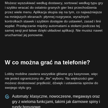
Możesz wyszukiwać według dostawcy, sortować według typu gry
i szybko wracać do ostatnio granych gier bez przechodzenia
przez wiele menu. Aplikacja skupia się na tym, co najważniejsze
na mniejszych ekranach: płynnej rozgrywce, wyraźnych
kontrolkach stawek i szybkim dostępie do ustawień, zasad i linii
wypłat. Przełączanie między automatami a stołami podczas tej
samej sesji jest łatwe dzięki układowi aplikacji. Nie musisz nawet
uruchamiać jej ponownie.
W co można grać na telefonie?
Lobby mobilne zawiera wszystkie główne gry kasynowe, więc
nie jesteś ograniczony do „lite” wyboru. Na większości gier
możesz dostosować prędkość, dźwięk i ustawienia spinów do
swojego stylu gry.
Automaty: klasyczne, nowoczesne, megaways oraz
gry z wieloma funkcjami, takimi jak darmowe spiny i
rundy bonusowe