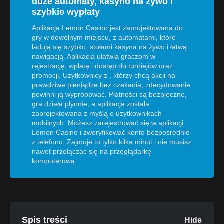
duże automaty, kasyno na żywo i
szybkie wypłaty
Aplikacja Lemon Casino jest zaprojektowana do
gry w dowolnym miejscu, z automatami, które
ładują się szybko, stołami kasyna na żywo i łatwą
nawigacją. Aplikacja ułatwia graczom w
rejestrację, wpłatę i dostęp do turniejów oraz
promocji. Użytkownicy z , którzy chcą akcji na
prawdziwe pieniądze bez czekania, zdecydowanie
powinni ją wypróbować. Płatności są bezpieczne,
gra działa płynnie, a aplikacja została
zaprojektowana z myślą o użytkownikach
mobilnych. Możesz zarejestrować się w aplikacji
Lemon Casino i zweryfikować konto bezpośrednio
z telefonu. Zajmuje to tylko kilka minut i nie musisz
nawet przełączać się na przeglądarkę
komputerową.
Spis treści
Hide