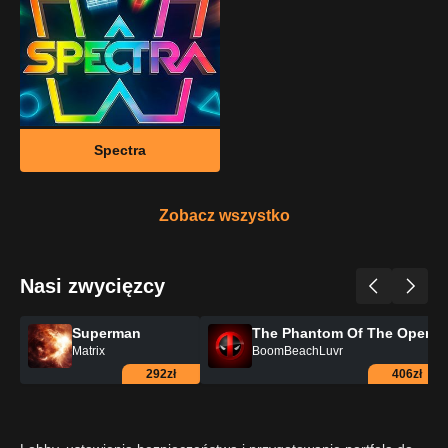
Spectra
Zobacz wszystko
Nasi zwycięzcy
Superman
The Phantom Of The Opera
Matrix
BoomBeachLuvr
292zł
406zł