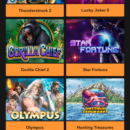
Lucky Joker 5
Thunderstruck 2
Gorilla Chief 2
Star Fortune
Olympus
"100 000 Pyramid"