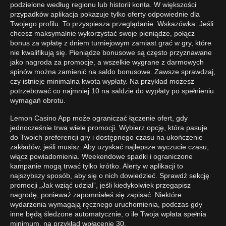
podzielone według regionu lub historii konta. W większości
przypadków aplikacja pokazuje tylko oferty odpowiednie dla
Twojego profilu. To przyspiesza przeglądanie. Wskazówka: Jeśli
chcesz maksymalnie wykorzystać swoje pieniądze, połącz
bonus za wpłatę z dniem turniejowym zamiast grać w gry, które
nie kwalifikują się. Pieniądze bonusowe są często przyznawane
jako nagroda za promocje, a wszelkie wygrane z darmowych
spinów można zamienić na saldo bonusowe. Zawsze sprawdzaj,
czy istnieje minimalna kwota wypłaty. Na przykład możesz
potrzebować co najmniej 10 na saldzie do wypłaty po spełnieniu
wymagań obrotu.
Lemon Casino App może ograniczać łączenie ofert, gdy
jednocześnie trwa wiele promocji. Wybierz opcję, która pasuje
do Twoich preferencji gry i dostępnego czasu na ukończenie
zakładów, jeśli musisz. Aby uzyskać najlepsze wyczucie czasu,
włącz powiadomienia. Weekendowe spadki i ograniczone
kampanie mogą trwać tylko krótko. Alerty w aplikacji to
najszybszy sposób, aby się o nich dowiedzieć. Sprawdź sekcję
promocji „Jak wziąć udział”, jeśli kiedykolwiek przegapisz
nagrodę, ponieważ zapomniałeś się zapisać. Niektóre
wydarzenia wymagają ręcznego uruchomienia, podczas gdy
inne będą śledzone automatycznie, o ile Twoja wpłata spełnia
minimum, na przykład wpłacenie 30.