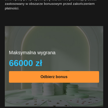
zastosowany w obszarze bonusowym przed zakończeniem
płatności.
Maksymalna wygrana
66000 zł
Odbierz bonus