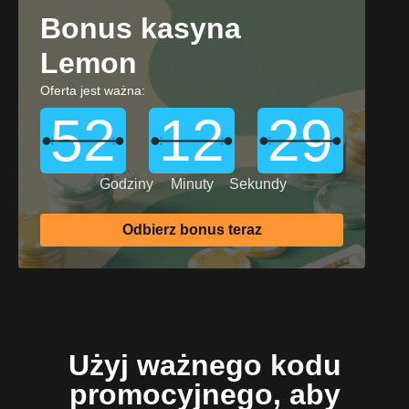
Bonus kasyna
Lemon
Oferta jest ważna:
52
12
28
Godziny
Minuty
Sekundy
Odbierz bonus teraz
Użyj ważnego kodu
promocyjnego, aby