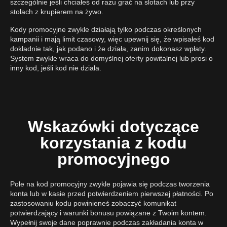
szczególnie jeśli chciałeś od razu grać na slotach lub przy
stołach z krupierem na żywo.
Kody promocyjne zwykle działają tylko podczas określonych
kampanii i mają limit czasowy, więc upewnij się, że wpisałeś kod
dokładnie tak, jak podano i że działa, zanim dokonasz wpłaty.
System zwykle wraca do domyślnej oferty powitalnej lub prosi o
inny kod, jeśli kod nie działa.
Wskazówki dotyczące
korzystania z kodu
promocyjnego
Pole na kod promocyjny zwykle pojawia się podczas tworzenia
konta lub w kasie przed potwierdzeniem pierwszej płatności. Po
zastosowaniu kodu powinieneś zobaczyć komunikat
potwierdzający i warunki bonusu powiązane z Twoim kontem.
Wypełnij swoje dane poprawnie podczas zakładania konta w