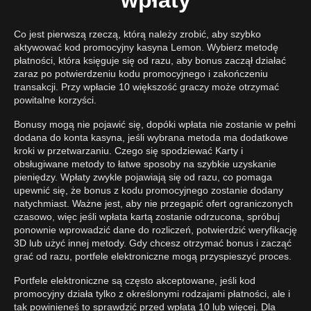
wpłaty
Co jest pierwszą rzeczą, którą należy zrobić, aby szybko
aktywować kod promocyjny kasyna Lemon. Wybierz metodę
płatności, która księguje się od razu, aby bonus zaczął działać
zaraz po potwierdzeniu kodu promocyjnego i zakończeniu
transakcji. Przy wpłacie 10 większość graczy może otrzymać
powitalne korzyści.
Bonusy mogą nie pojawić się, dopóki wpłata nie zostanie w pełni
dodana do konta kasyna, jeśli wybrana metoda ma dodatkowe
kroki w przetwarzaniu. Czego się spodziewać Karty i
obsługiwane metody to łatwe sposoby na szybkie uzyskanie
pieniędzy. Wpłaty zwykle pojawiają się od razu, co pomaga
upewnić się, że bonus z kodu promocyjnego zostanie dodany
natychmiast. Ważne jest, aby nie przegapić ofert ograniczonych
czasowo, więc jeśli wpłata kartą zostanie odrzucona, spróbuj
ponownie wprowadzić dane do rozliczeń, potwierdzić weryfikację
3D lub użyć innej metody. Gdy chcesz otrzymać bonus i zacząć
grać od razu, portfele elektroniczne mogą przyspieszyć proces.
Portfele elektroniczne są często akceptowane, jeśli kod
promocyjny działa tylko z określonymi rodzajami płatności, ale i
tak powinieneś to sprawdzić przed wpłatą 10 lub więcej. Dla