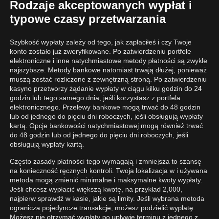
Rodzaje akceptowanych wypłat i
typowe czasy przetwarzania
Szybkość wypłaty zależy od tego, jak zapłaciłeś i czy Twoje
konto zostało już zweryfikowane. Po zatwierdzeniu portfele
elektroniczne i inne natychmiastowe metody płatności są zwykle
najszybsze. Metody bankowe natomiast trwają dłużej, ponieważ
muszą zostać rozliczone z zewnętrzną stroną. Po zatwierdzeniu
kasyno przetworzy żądanie wypłaty w ciągu kilku godzin do 24
godzin lub tego samego dnia, jeśli korzystasz z portfela
elektronicznego. Przelewy bankowe mogą trwać do 48 godzin
lub od jednego do pięciu dni roboczych, jeśli obsługują wypłaty
kartą. Opcje bankowości natychmiastowej mogą również trwać
do 48 godzin lub od jednego do pięciu dni roboczych, jeśli
obsługują wypłaty kartą.
Często zasady płatności tego wymagają i zmniejsza to szansę
na konieczność ręcznych kontroli. Twoja lokalizacja w i używana
metoda mogą zmienić minimalne i maksymalne kwoty wypłaty.
Jeśli chcesz wypłacić większą kwotę, na przykład 2,000,
najpierw sprawdź w kasie, jakie są limity. Jeśli wybrana metoda
ogranicza pojedyncze transakcje, możesz podzielić wypłatę.
Możesz nie otrzymać wypłaty po upływie terminu z jednego z