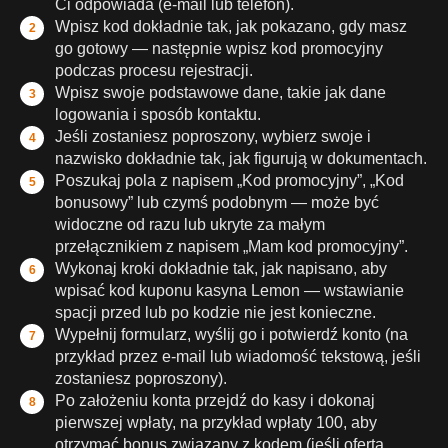
Ci odpowiada (e-mail lub telefon).
Wpisz kod dokładnie tak, jak pokazano, gdy masz
go gotowy — następnie wpisz kod promocyjny
podczas procesu rejestracji.
Wpisz swoje podstawowe dane, takie jak dane
logowania i sposób kontaktu.
Jeśli zostaniesz poproszony, wybierz swoje i
nazwisko dokładnie tak, jak figurują w dokumentach.
Poszukaj pola z napisem „Kod promocyjny”, „Kod
bonusowy” lub czymś podobnym — może być
widoczne od razu lub ukryte za małym
przełącznikiem z napisem „Mam kod promocyjny”.
Wykonaj kroki dokładnie tak, jak napisano, aby
wpisać kod kuponu kasyna Lemon — wstawianie
spacji przed lub po kodzie nie jest konieczne.
Wypełnij formularz, wyślij go i potwierdź konto (na
przykład przez e-mail lub wiadomość tekstową, jeśli
zostaniesz poproszony).
Po założeniu konta przejdź do kasy i dokonaj
pierwszej wpłaty, na przykład wpłaty 100, aby
otrzymać bonus związany z kodem (jeśli oferta