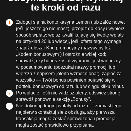
te kroki od razu
Zaloguj się na konto kasyna Lemon (lub załóż nowe,
jeśli jeszcze go nie masz); przejdź do Kasy i wybierz
sposób wpłaty; wpisz kwalifikującą się kwotę wpłaty,
na przykład 20 lub więcej, jeśli oferta tego wymaga;
znajdź obszar Kod promocyjny (nazywany też
„Kodem bonusowym”) i ostrożnie wklej kod;
sprawdź, czy bonus został wybrany i jest widoczny
w podsumowaniu (poszukaj nazwy promocji lub
wiersza z napisem „oferta wzmocniona”); zapłać za
wszystko — Twój bonus powinien pojawić się w
portfelu bonusowym od razu lub w ciągu kilku minut.
Po wpłacie, jeśli nie widzisz oferty, odśwież stronę i
sprawdź ponownie sekcję „Bonusy”.
Nie dokonuj drugiej wpłaty od razu — zamiast tego
najpierw skontaktuj się z obsługą, aby pierwsza
transakcja mogła zostać sprawdzona i promocja
mogła zostać prawidłowo przypisana.