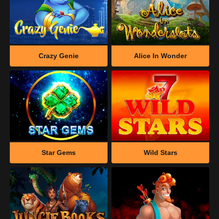
Użytkownicy Androida, iOS i przeglądarek mogą grać w
kasynie Lemon
Crazy Genie
Alice In Wonder
Star Gems
Wild Stars