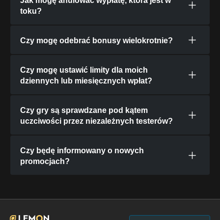
Jak mogę anulować wypłatę, która jest w
toku?
Czy mogę odebrać bonusy wielokrotnie?
Czy mogę ustawić limity dla moich
dziennych lub miesięcznych wpłat?
Czy gry są sprawdzane pod kątem
uczciwości przez niezależnych testerów?
Czy będę informowany o nowych
promocjach?