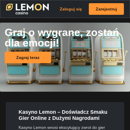
Zaloguj się
Zarejestruj
Graj o wygrane, zostań
dla emocji!
Zagraj teraz
Kasyno Lemon – Doświadcz Smaku
Gier Online z Dużymi Nagrodami
Kasyno Lemon wnosi ekscytujący zwrot do gier