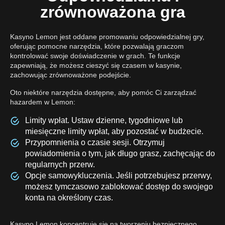
zrównoważona gra
Kasyno Lemon jest oddane promowaniu odpowiedzialnej gry,
oferując pomocne narzędzia, które pozwalają graczom
kontrolować swoje doświadczenie w grach. Te funkcje
zapewniają, że możesz cieszyć się czasem w kasynie,
zachowując zrównoważone podejście.
Oto niektóre narzędzia dostępne, aby pomóc Ci zarządzać
hazardem w Lemon:
Limity wpłat. Ustaw dzienne, tygodniowe lub
miesięczne limity wpłat, aby pozostać w budżecie.
Przypomnienia o czasie sesji. Otrzymuj
powiadomienia o tym, jak długo grasz, zachęcając do
regularnych przerw.
Opcje samowykluczenia. Jeśli potrzebujesz przerwy,
możesz tymczasowo zablokować dostęp do swojego
konta na określony czas.
Kasyno Lemon koncentruje się na tworzeniu bezpiecznego