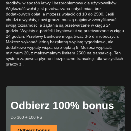
środków w sposób łatwy i bezproblemowy dla użytkowników .
Większość wpłat jest przetwarzana natychmiast bez
dodatkowych opłat, a możesz wpłacić od 10 do 2500. Jeśli
chodzi o wypłaty, nowi gracze muszą najpierw zweryfikować
swoją tożsamość, a żądania są przetwarzane w ciągu 24
godzin. Wypłaty e-portfeli i kryptowalut są przetwarzane w ciągu
24 godzin. Przelewy bankowe mogą trwać 3-5 dni roboczych.
Możesz wykonać jedną bezpłatną wypłatę tygodniowo, ale
dodatkowe wypłaty wiążą się z opłatą 5. Możesz wypłacić
minimum 20, z maksymalnym limitem 2500 na transakcję. Ten
system zapewnia płynne i bezpieczne transakcje dla wszystkich
graczy z .
Odbierz 100% bonus
Do 300 + 100 FS
Odbierz bonus