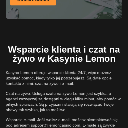
Wsparcie klienta i czat na
żywo w Kasynie Lemon
Kasyno Lemon oferuje wsparcie klienta 24/7, więc możesz
uzyskać pomoc, kiedy tylko jej potrzebujesz. Są dwie opcje
kontaktu z nimi: czat na żywo i e-mail.
Czat na żywo. Usługa czatu na żywo Lemon jest szybka, a
agenci zazwyczaj są dostępni w ciągu kilku minut, aby pomóc w
pilnych sprawach. Są przyjaźni i starają się rozwiązać Twoje
obawy tak szybko, jak to możliwe.
Wsparcie e-mail. Jeśli wolisz e-mail, możesz skontaktować się
pod adresem
support@lemoncasino.com
. E-maile są zwykle