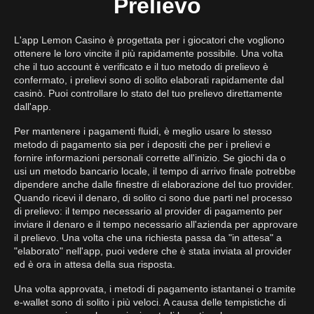
Prelievo
L'app Lemon Casino è progettata per i giocatori che vogliono
ottenere le loro vincite il più rapidamente possibile. Una volta
che il tuo account è verificato e il tuo metodo di prelievo è
confermato, i prelievi sono di solito elaborati rapidamente dal
casinò. Puoi controllare lo stato del tuo prelievo direttamente
dall'app.
Per mantenere i pagamenti fluidi, è meglio usare lo stesso
metodo di pagamento sia per i depositi che per i prelievi e
fornire informazioni personali corrette all'inizio. Se giochi da o
usi un metodo bancario locale, il tempo di arrivo finale potrebbe
dipendere anche dalle finestre di elaborazione del tuo provider.
Quando ricevi il denaro, di solito ci sono due parti nel processo
di prelievo: il tempo necessario al provider di pagamento per
inviare il denaro e il tempo necessario all'azienda per approvare
il prelievo. Una volta che una richiesta passa da "in attesa" a
"elaborato" nell'app, puoi vedere che è stata inviata al provider
ed è ora in attesa della sua risposta.
Una volta approvata, i metodi di pagamento istantanei o tramite
e-wallet sono di solito i più veloci. A causa delle tempistiche di