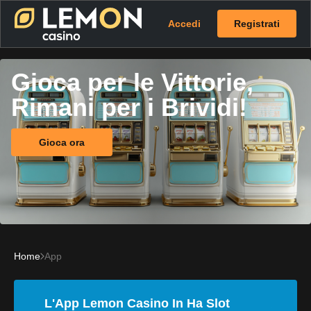
Accedi
Registrati
Gioca per le Vittorie,
Rimani per i Brividi!
Gioca ora
Home
App
L'App Lemon Casino In Ha Slot