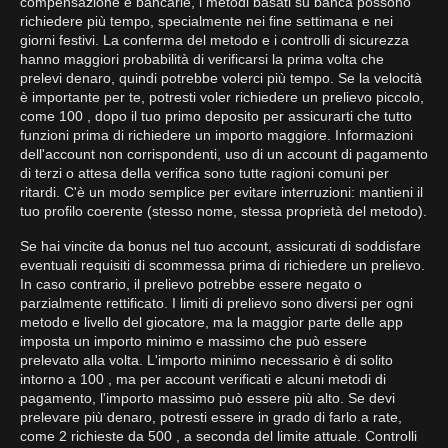
compensazione e bancarie, i metodi basati su banca possono
richiedere più tempo, specialmente nei fine settimana e nei
giorni festivi. La conferma del metodo e i controlli di sicurezza
hanno maggiori probabilità di verificarsi la prima volta che
prelevi denaro, quindi potrebbe volerci più tempo. Se la velocità
è importante per te, potresti voler richiedere un prelievo piccolo,
come 100 , dopo il tuo primo deposito per assicurarti che tutto
funzioni prima di richiedere un importo maggiore. Informazioni
dell'account non corrispondenti, uso di un account di pagamento
di terzi o attesa della verifica sono tutte ragioni comuni per
ritardi. C'è un modo semplice per evitare interruzioni: mantieni il
tuo profilo coerente (stesso nome, stessa proprietà del metodo).
Se hai vincite da bonus nel tuo account, assicurati di soddisfare
eventuali requisiti di scommessa prima di richiedere un prelievo.
In caso contrario, il prelievo potrebbe essere negato o
parzialmente rettificato. I limiti di prelievo sono diversi per ogni
metodo e livello del giocatore, ma la maggior parte delle app
imposta un importo minimo e massimo che può essere
prelevato alla volta. L'importo minimo necessario è di solito
intorno a 100 , ma per account verificati e alcuni metodi di
pagamento, l'importo massimo può essere più alto. Se devi
prelevare più denaro, potresti essere in grado di farlo a rate,
come 2 richieste da 500 , a seconda del limite attuale. Controlli