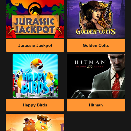
Jurassic Jackpot
Golden Colts
Book Of Cai Shen
Hitman