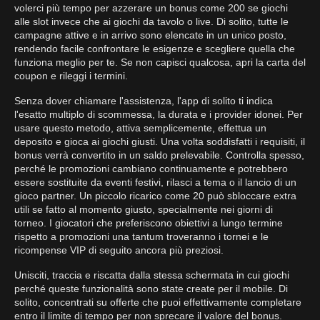
volerci più tempo per azzerare un bonus come 200 se giochi
alle slot invece che ai giochi da tavolo o live. Di solito, tutte le
campagne attive e in arrivo sono elencate in un unico posto,
rendendo facile confrontare le esigenze e scegliere quella che
funziona meglio per te. Se non capisci qualcosa, apri la carta del
coupon e rileggi i termini.
Senza dover chiamare l'assistenza, l'app di solito ti indica
l'esatto multiplo di scommessa, la durata e i provider idonei. Per
usare questo metodo, attiva semplicemente, effettua un
deposito e gioca ai giochi giusti. Una volta soddisfatti i requisiti, il
bonus verrà convertito in un saldo prelevabile. Controlla spesso,
perché le promozioni cambiano continuamente e potrebbero
essere sostituite da eventi festivi, rilasci a tema o il lancio di un
gioco partner. Un piccolo ricarico come 20 può sbloccare extra
utili se fatto al momento giusto, specialmente nei giorni di
torneo. I giocatori che preferiscono obiettivi a lungo termine
rispetto a promozioni una tantum troveranno i tornei e le
ricompense VIP di seguito ancora più preziosi.
Unisciti, traccia e riscatta dalla stessa schermata in cui giochi
perché queste funzionalità sono state create per il mobile. Di
solito, concentrati su offerte che puoi effettivamente completare
entro il limite di tempo per non sprecare il valore del bonus.