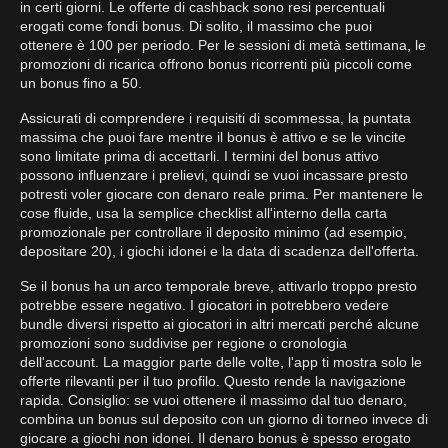
in certi giorni. Le offerte di cashback sono resi percentuali
erogati come fondi bonus. Di solito, il massimo che puoi
ottenere è 100 per periodo. Per le sessioni di metà settimana, le
promozioni di ricarica offrono bonus ricorrenti più piccoli come
un bonus fino a 50.
Assicurati di comprendere i requisiti di scommessa, la puntata
massima che puoi fare mentre il bonus è attivo e se le vincite
sono limitate prima di accettarli. I termini del bonus attivo
possono influenzare i prelievi, quindi se vuoi incassare presto
potresti voler giocare con denaro reale prima. Per mantenere le
cose fluide, usa la semplice checklist all'interno della carta
promozionale per controllare il deposito minimo (ad esempio,
depositare 20), i giochi idonei e la data di scadenza dell'offerta.
Se il bonus ha un arco temporale breve, attivarlo troppo presto
potrebbe essere negativo. I giocatori in potrebbero vedere
bundle diversi rispetto ai giocatori in altri mercati perché alcune
promozioni sono suddivise per regione o cronologia
dell'account. La maggior parte delle volte, l'app ti mostra solo le
offerte rilevanti per il tuo profilo. Questo rende la navigazione
rapida. Consiglio: se vuoi ottenere il massimo dal tuo denaro,
combina un bonus sul deposito con un giorno di torneo invece di
giocare a giochi non idonei. Il denaro bonus è spesso erogato