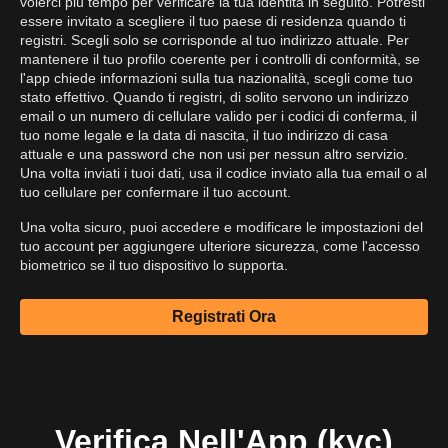
volerci più tempo per verificare la tua identità in seguito. Potresti
essere invitato a scegliere il tuo paese di residenza quando ti
registri. Scegli solo se corrisponde al tuo indirizzo attuale. Per
mantenere il tuo profilo coerente per i controlli di conformità, se
l'app chiede informazioni sulla tua nazionalità, scegli come tuo
stato effettivo. Quando ti registri, di solito servono un indirizzo
email o un numero di cellulare valido per i codici di conferma, il
tuo nome legale e la data di nascita, il tuo indirizzo di casa
attuale e una password che non usi per nessun altro servizio.
Una volta inviati i tuoi dati, usa il codice inviato alla tua email o al
tuo cellulare per confermare il tuo account.
Una volta sicuro, puoi accedere e modificare le impostazioni del
tuo account per aggiungere ulteriore sicurezza, come l'accesso
biometrico se il tuo dispositivo lo supporta.
Registrati Ora
Verifica Nell'App (kyc)