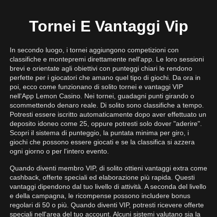
Tornei E Vantaggi Vip
In secondo luogo, i tornei aggiungono competizioni con
classifiche e montepremi direttamente nell'app. Le loro sessioni
brevi e orientate agli obiettivi con punteggi chiari le rendono
perfette per i giocatori che amano quel tipo di giochi. Da ora in
poi, ecco come funzionano di solito tornei e vantaggi VIP
nell'App Lemon Casino. Nei tornei, guadagni punti girando o
scommettendo denaro reale. Di solito sono classifiche a tempo.
Potresti essere iscritto automaticamente dopo aver effettuato un
deposito idoneo come 25, oppure potresti solo dover "aderire".
Scopri il sistema di punteggio, la puntata minima per giro, i
giochi che possono essere giocati e se la classifica si azzera
ogni giorno o per l'intero evento.
Quando diventi membro VIP, di solito ottieni vantaggi extra come
cashback, offerte speciali ed elaborazione più rapida. Questi
vantaggi dipendono dal tuo livello di attività. A seconda del livello
e della campagna, le ricompense possono includere bonus
regolari di 50 o più. Quando diventi VIP, potresti ricevere offerte
speciali nell'area del tuo account. Alcuni sistemi valutano sia la