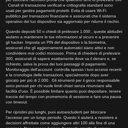
. Canali di transazione verificati e crittografia standard sono
usati per gestire pagamenti protetti. Evita di usare Wi-Fi
pubblico per transazioni finanziarie e assicurati che il sistema
operativo del tuo dispositivo sia aggiornato per ridurre il rischio.
Quando depositi 50 o chiedi di prelevare 1.000 , queste abitudini
aiutano a mantenere le tue informazioni al sicuro e a prevenire
gli hacker. Imposta un PIN del dispositivo o la biometria,
assicurati che gli aggiornamenti automatici siano attivi e non
condividere mai codici monouso. Prima di chiedere di prelevare
300, assicurati di sapere esattamente dove va il denaro e, se
richiesto, salva la prova dei tuoi passaggi di pagamento.
Monitoraggio dell'account: controlla spesso i tuoi accessi recenti
e la cronologia delle transazioni, specialmente dopo aver
giocato per più di 2.000 . Gli strumenti per il gioco responsabile
sono pensati per chi vuole limiti chiari senza rinunciare alla
facilità d'uso. È possibile limitare quanto puoi depositare, tenere
traccia del tempo con promemoria di sessione e fare una pausa
con timeout.
Per ripristini più lunghi, puoi autoescluderti per bloccare
l'accesso per un lungo periodo. Questo ti aiuterà a resistere a
decisioni affrettate come aggiungere altri 100 alla fine di una