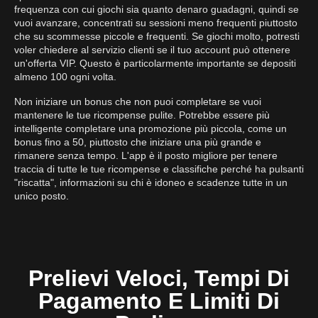
frequenza con cui giochi sia quanto denaro guadagni, quindi se
vuoi avanzare, concentrati su sessioni meno frequenti piuttosto
che su scommesse piccole e frequenti. Se giochi molto, potresti
voler chiedere al servizio clienti se il tuo account può ottenere
un'offerta VIP. Questo è particolarmente importante se depositi
almeno 100 ogni volta.
Non iniziare un bonus che non puoi completare se vuoi
mantenere le tue ricompense pulite. Potrebbe essere più
intelligente completare una promozione più piccola, come un
bonus fino a 50, piuttosto che iniziare una più grande e
rimanere senza tempo. L'app è il posto migliore per tenere
traccia di tutte le tue ricompense e classifiche perché ha pulsanti
"riscatta", informazioni su chi è idoneo e scadenze tutte in un
unico posto.
Prelievi Veloci, Tempi Di
Pagamento E Limiti Di