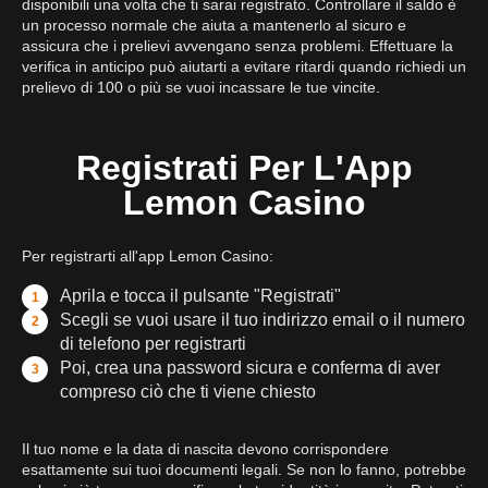
disponibili una volta che ti sarai registrato. Controllare il saldo è
un processo normale che aiuta a mantenerlo al sicuro e
assicura che i prelievi avvengano senza problemi. Effettuare la
verifica in anticipo può aiutarti a evitare ritardi quando richiedi un
prelievo di 100 o più se vuoi incassare le tue vincite.
Registrati Per L'App
Lemon Casino
Per registrarti all'app Lemon Casino:
Aprila e tocca il pulsante "Registrati"
Scegli se vuoi usare il tuo indirizzo email o il numero
di telefono per registrarti
Poi, crea una password sicura e conferma di aver
compreso ciò che ti viene chiesto
Il tuo nome e la data di nascita devono corrispondere
esattamente sui tuoi documenti legali. Se non lo fanno, potrebbe