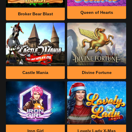
Queen of Hearts
Broker Bear Blast
Castle Mania
Divine Fortune
Iron Girl
Lovely Lady X-Mas