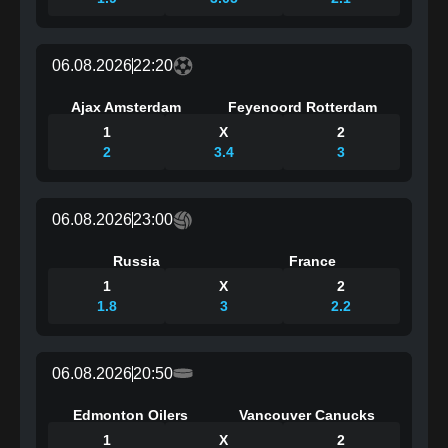
06.08.2026
22:20
Ajax Amsterdam
Feyenoord Rotterdam
1
X
2
2
3.4
3
06.08.2026
23:00
Russia
France
1
X
2
1.8
3
2.2
06.08.2026
20:50
Edmonton Oilers
Vancouver Canucks
1
X
2