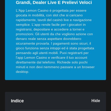
Grandi, Dealer Live E Prelievi Veloci
L'App Lemon Casino è progettata per essere
giocata in mobilità, con slot che si caricano
rapidamente, tavoli del casinò live e navigazione
semplice. L'app rende facile per i giocatori in
registrarsi, depositare e accedere a tornei e
promozioni. Gli utenti da che vogliono azione con
denaro reale senza aspettare dovrebbero
sicuramente provarla. I pagamenti sono sicuri, il
gioco funziona senza intoppi ed è stata progettata
pensando agli utenti mobili. Puoi registrarti per
l'app Lemon Casino e verificare il tuo account
direttamente dal telefono. Richiede solo pochi
minuti e non devi nemmeno passare a un browser
desktop.
Indice
Hide