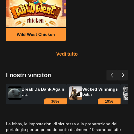
Wild West Chicken
Vedi tutto
I nostri vincitori
Break Da Bank Again
Wicked Winnings
Lita
Dutch
368€
195€
La lobby, le impostazioni di sicurezza e la preparazione del
portafoglio per un primo deposito di almeno 10 saranno tutte