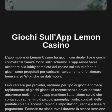
Giochi Sull'App Lemon
Casino
L'app mobile di Lemon Casino ha giochi con dealer live e giochi
controllabili tramite tocco sullo schermo. L'app rende facile
accedere alla lobby completa del casinò sul tuo telefono e i
giochi sono progettati per caricarsi rapidamente e funzionare
bene sia su Wi-Fi che su dati mobili.
Puoi cercare per provider, ordinare per tipo di gioco e tornare
rapidamente ai giochi giocati di recente senza dover passare
attraverso molti menu. L'app mantiene l'attenzione su ciò che
conta sugli schermi più piccoli: gameplay fluido, controlli delle
puntate chiari e accesso rapido a impostazioni, regole e linee di
pagamento. Passare tra slot e tavoli durante la stessa sessione