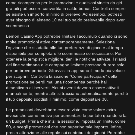
come ricompensa per le promozioni e qualsiasi vincita da giri
gratuiti può essere convertita in saldo bonus. Controlla sempre
se esiste un importo minimo di prelievo. Ad esempio, potresti
aver bisogno di almeno 10 nel tuo saldo prelevabile dopo aver
scommesso.
Lemon Casino App potrebbe limitare l'accumulo quando ci sono
molte promozioni attive contemporaneamente. Seleziona
l'opzione che si adatta alle tue preferenze di gioco e al tempo
disponibile per completare le scommesse se necessario. Per
ottenere la tempistica migliore, tieni le notifiche attivate. I rilasci
del fine settimana e le campagne limitate possono durare solo
per un breve periodo. Gli avvisi in-app sono il modo più veloce
per scoprirli. Controlla la sezione "Come partecipare" della
promozione se perdi mai una ricompensa perché hai
dimenticato di iscriverti. Alcuni eventi devono essere attivati
manualmente, mentre altri si tracciano automaticamente purché
il tuo deposito soddisfi il minimo, come depositare 30.
Le promozioni dovrebbero essere viste come valore extra
invece che come motivo per aumentare le puntate quando si fa
un budget. Prima che inizi la sessione, imposta un limite, come
50, e scegli promozioni che non superino tale importo. Infine,
presta attenzione alle regole sui contributi dei giochi. Potrebbe