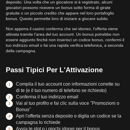
deposito. Una volta che un giocatore si è registrato, alcuni
giocatori possono ricevere un bonus sotto forma di girate
gratuite o un piccolo credito che appare nel loro portafoglio
bonus. Questo permette loro di iniziare a giocare subito.
Non appena il casinò conferma che sei idoneo, l'offerta viene
attivata tramite l'area del tuo account. Un bonus potrebbe non
essere aggiunto finché non inserisci un codice bonus, confermi il
tuo indirizzo email o fai una rapida verifica telefonica, a seconda
della campagna.
Passi Tipici Per L'Attivazione
Compila il tuo account con informazioni corrette su
di te (e il tuo numero di telefono se richiesto)
Conferma il tuo indirizzo email
Vai al tuo profilo e fai clic sulla voce "Promozioni o
Bonus"
Apri l'offerta senza deposito o digita un codice se la
campagna lo richiede
Avvia le slot o i giochi idonei per il bonus