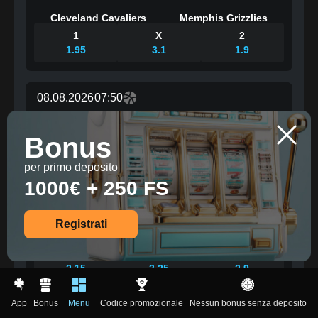
Cleveland Cavaliers
Memphis Grizzlies
1
X
2
1.95
3.1
1.9
08.08.2026
07:50
Orlando Magic
Brooklyn Nets
Bonus
1
X
2
2.1
3.2
1.85
per primo deposito
1000€ + 250 FS
08.08.2026
20:00
Registrati
Wolfsburg
Eintracht Frankfurt
1
X
2
2.15
3.25
2.9
App
Bonus
Menu
Codice promozionale
Nessun bonus senza deposito
08.08.2026
14:40