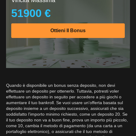
51900 €
Ottieni Il Bonus
Quando è disponibile un bonus senza deposito, non devi
effettuare un deposito per ottenerlo. Tuttavia, potresti voler
effettuare un deposito in seguito per accedere a più giochi o
aumentare il tuo bankroll. Se vuoi usare un'offerta basata sul
deposito insieme a un deposito successivo, assicurati che sia
soddisfatto l'importo minimo richiesto, come un deposito 20. Se
il tuo deposito non va a buon fine, prova un importo più piccolo,
come 10, cambia il metodo di pagamento (da una carta a un
portafoglio elettronico), o assicurati che il tuo metodo di