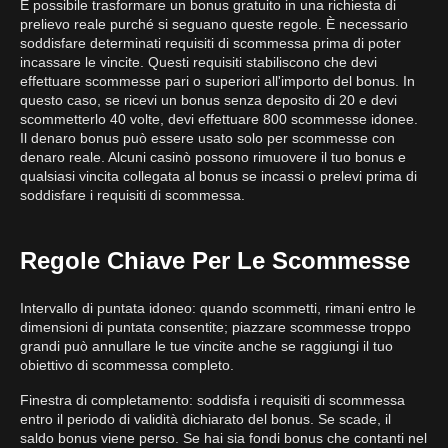
È possibile trasformare un bonus gratuito in una richiesta di
prelievo reale purché si seguano queste regole. È necessario
soddisfare determinati requisiti di scommessa prima di poter
incassare le vincite. Questi requisiti stabiliscono che devi
effettuare scommesse pari o superiori all'importo del bonus. In
questo caso, se ricevi un bonus senza deposito di 20 e devi
scommetterlo 40 volte, devi effettuare 800 scommesse idonee.
Il denaro bonus può essere usato solo per scommesse con
denaro reale. Alcuni casinò possono rimuovere il tuo bonus e
qualsiasi vincita collegata al bonus se incassi o prelevi prima di
soddisfare i requisiti di scommessa.
Regole Chiave Per Le Scommesse
Intervallo di puntata idoneo: quando scommetti, rimani entro le
dimensioni di puntata consentite; piazzare scommesse troppo
grandi può annullare le tue vincite anche se raggiungi il tuo
obiettivo di scommessa completo.
Finestra di completamento: soddisfa i requisiti di scommessa
entro il periodo di validità dichiarato del bonus. Se scade, il
saldo bonus viene perso. Se hai sia fondi bonus che contanti nel