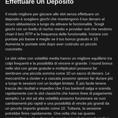
Effettuare Un Deposito
Il modo migliore per giocare alle slot senza effettuare un
deposito è scegliere giochi che mantengono il tuo denaro al
sicuro abbastanza a lungo da attivare le funzionalità. Scegli
giochi con un livello di rischio medio e provider noti che rendono
chiari il loro RTP e la frequenza delle funzionalità. Iniziare con
puntate più basse è meglio se il tuo bonus gratuito è 10.
Aumenta le puntate solo dopo aver costruito un piccolo
cuscinetto.
Le slot video con volatilità media hanno un migliore equilibrio tra
colpi frequenti e la possibilità di vincere in grande. I round bonus
nelle slot con girate gratuite e moltiplicatori possono far
sembrare una piccola somma come 10 un sacco di denaro. Le
meccaniche a cluster e a cascata possono spesso far durare più
a lungo le sessioni con un budget limitato. È più facile tenere
traccia dei risultati e impedire che il tuo bankroll salga e scenda
rapidamente con le slot classiche che hanno linee di pagamento
semplici. Le slot ad alta volatilità possono funzionare se vuoi
cambiamenti più rapidi e una possibilità di vincite più grandi da
un piccolo importo gratuito come 10. Tuttavia, la sessione
potrebbe finire rapidamente. Una volta che sai quanto