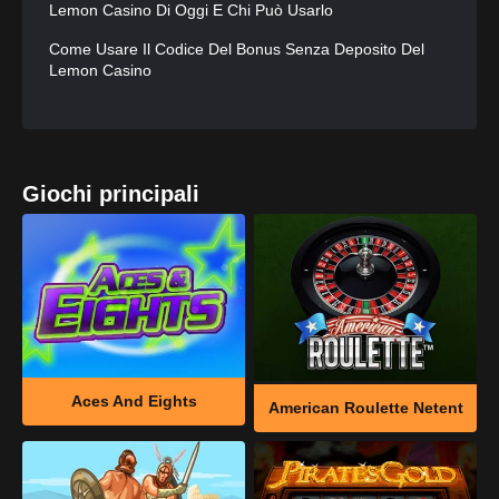
Lemon Casino Di Oggi E Chi Può Usarlo
Come Usare Il Codice Del Bonus Senza Deposito Del
Lemon Casino
Passi Per Registrarsi Rapidamente Al Lemon Casino E
Ricevere Il Bonus
Termini E Condizioni Per Il Bonus Senza Deposito-
Giochi principali
Requisiti Di Scomessa, Limiti Di Gioco E Incasso
Massimo
Regole Chiave Per Le Scommesse
Contributo Dei Giochi
Le Migliori Slot E Giochi Che Puoi Giocare Con Il Bonus
Gratuito Del Lemon Casino
Le Principali Scelte Di Slot Che Possono Essere Giocate
Aces And Eights
American Roulette Netent
Senza Effettuare Un Deposito
Metodi Di Deposito Al Lemon Casino: Carte, Portafogli
Elettronici, Criptovalute E Altro!