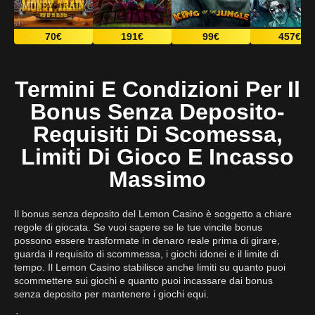
70€
191€
99€
457€
Termini E Condizioni Per Il
Bonus Senza Deposito-
Requisiti Di Scomessa,
Limiti Di Gioco E Incasso
Massimo
Il bonus senza deposito del Lemon Casino è soggetto a chiare
regole di giocata. Se vuoi sapere se le tue vincite bonus
possono essere trasformate in denaro reale prima di girare,
guarda il requisito di scommessa, i giochi idonei e il limite di
tempo. Il Lemon Casino stabilisce anche limiti su quanto puoi
scommettere sui giochi e quanto puoi incassare dai bonus
senza deposito per mantenere i giochi equi.