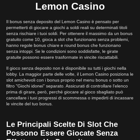
Lemon Casino
Il bonus senza deposito del Lemon Casino è pensato per
permetterti di giocare a giochi a soldi reali su determinati titoli
senza rischiare i tuoi soldi. Per ottenere il massimo da un bonus
gratuito come 10, gioca a slot che funzionano senza problemi,
hanno regole bonus chiare e round bonus che funzionano
senza intoppi. Se le condizioni sono soddisfatte, le girate
gratuite possono essere trasformate in vincite riscattabili.
Il gioco senza deposito non è disponibile su tutti i giochi nella
lobby. La maggior parte delle volte, il Lemon Casino posiziona le
slot amichevoli con i bonus proprio nel menu bonus o sotto un
filtro "Giochi idonei" separato. Assicurati di controllare l'elenco
prima di girare, però, perché giocare al gioco sbagliato può
cancellare i tuoi progressi di scommessa o impedirti di incassare
le vincite del tuo bonus.
Le Principali Scelte Di Slot Che
Possono Essere Giocate Senza