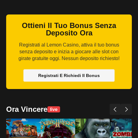
Ottieni Il Tuo Bonus Senza
Deposito Ora
Registrati al Lemon Casino, attiva il tuo bonus
senza deposito e inizia a giocare alle slot con
girate gratuite oggi. Nessun deposito richiesto!
Registrati E Richiedi Il Bonus
Ora Vincere