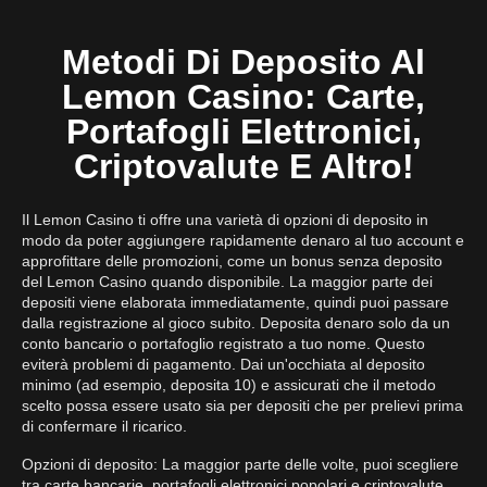
Metodi Di Deposito Al
Lemon Casino: Carte,
Portafogli Elettronici,
Criptovalute E Altro!
Il Lemon Casino ti offre una varietà di opzioni di deposito in
modo da poter aggiungere rapidamente denaro al tuo account e
approfittare delle promozioni, come un bonus senza deposito
del Lemon Casino quando disponibile. La maggior parte dei
depositi viene elaborata immediatamente, quindi puoi passare
dalla registrazione al gioco subito. Deposita denaro solo da un
conto bancario o portafoglio registrato a tuo nome. Questo
eviterà problemi di pagamento. Dai un'occhiata al deposito
minimo (ad esempio, deposita 10) e assicurati che il metodo
scelto possa essere usato sia per depositi che per prelievi prima
di confermare il ricarico.
Opzioni di deposito: La maggior parte delle volte, puoi scegliere
tra carte bancarie, portafogli elettronici popolari e criptovalute.