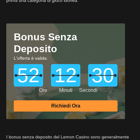
prima una categoria di gioco idonea.
Bonus Senza
Deposito
L'offerta è valida:
52
12
29
Ore
Minuti
Secondi
Richiedi Ora
I bonus senza deposito del Lemon Casino sono generalmente