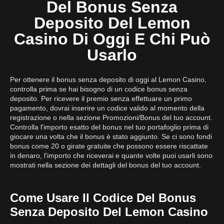
Del Bonus Senza
Deposito Del Lemon
Casino Di Oggi E Chi Può
Usarlo
Per ottenere il bonus senza deposito di oggi al Lemon Casino,
controlla prima se hai bisogno di un codice bonus senza
deposito. Per ricevere il premio senza effettuare un primo
pagamento, dovrai inserire un codice valido al momento della
registrazione o nella sezione Promozioni/Bonus del tuo account.
Controlla l'importo esatto del bonus nel tuo portafoglio prima di
giocare una volta che il bonus è stato aggiunto. Se ci sono fondi
bonus come 20 o girate gratuite che possono essere riscattate
in denaro, l'importo che riceverai e quante volte puoi usarli sono
mostrati nella sezione dei dettagli del bonus del tuo account.
Come Usare Il Codice Del Bonus
Senza Deposito Del Lemon Casino