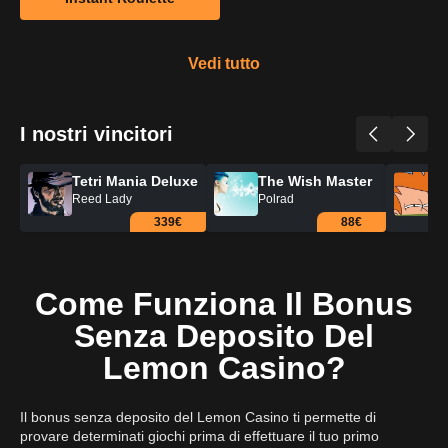
Vedi tutto
I nostri vincitori
Tetri Mania Deluxe
The Wish Master
B
Reed Lady
Polrad
F
339€
88€
Come Funziona Il Bonus
Senza Deposito Del
Lemon Casino?
Il bonus senza deposito del Lemon Casino ti permette di
provare determinati giochi prima di effettuare il tuo primo