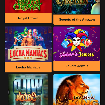
Royal Crown
Secrets of the Amazon
Jokers Jewels
Lucha Maniacs