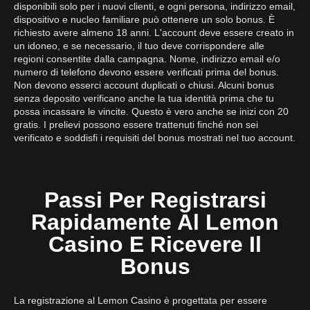
disponibili solo per i nuovi clienti, e ogni persona, indirizzo email,
dispositivo e nucleo familiare può ottenere un solo bonus. È
richiesto avere almeno 18 anni. L'account deve essere creato in
un idoneo, e se necessario, il tuo deve corrispondere alle
regioni consentite dalla campagna. Nome, indirizzo email e/o
numero di telefono devono essere verificati prima del bonus.
Non devono esserci account duplicati o chiusi. Alcuni bonus
senza deposito verificano anche la tua identità prima che tu
possa incassare le vincite. Questo è vero anche se inizi con 20
gratis. I prelievi possono essere trattenuti finché non sei
verificato e soddisfi i requisiti del bonus mostrati nel tuo account.
Passi Per Registrarsi
Rapidamente Al Lemon
Casino E Ricevere Il
Bonus
La registrazione al Lemon Casino è progettata per essere