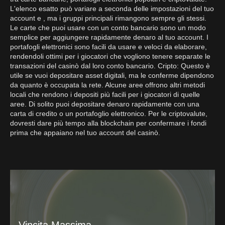
L'elenco esatto può variare a seconda delle impostazioni del tuo
account e , ma i gruppi principali rimangono sempre gli stessi.
Le carte che puoi usare con un conto bancario sono un modo
semplice per aggiungere rapidamente denaro al tuo account. I
portafogli elettronici sono facili da usare e veloci da elaborare,
rendendoli ottimi per i giocatori che vogliono tenere separate le
transazioni del casinò dal loro conto bancario. Cripto: Questo è
utile se vuoi depositare asset digitali, ma le conferme dipendono
da quanto è occupata la rete. Alcune aree offrono altri metodi
locali che rendono i depositi più facili per i giocatori di quelle
aree. Di solito puoi depositare denaro rapidamente con una
carta di credito o un portafoglio elettronico. Per le criptovalute,
dovresti dare più tempo alla blockchain per confermare i fondi
prima che appaiano nel tuo account del casinò.
Vincita Massima