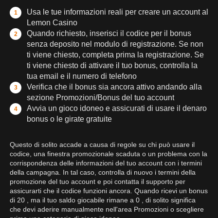
Usa le tue informazioni reali per creare un account al
Lemon Casino
Quando richiesto, inserisci il codice per il bonus
senza deposito nel modulo di registrazione. Se non
ti viene chiesto, completa prima la registrazione. Se
ti viene chiesto di attivare il tuo bonus, controlla la
tua email e il numero di telefono
Verifica che il bonus sia ancora attivo andando alla
sezione Promozioni/Bonus del tuo account
Avvia un gioco idoneo e assicurati di usare il denaro
bonus o le girate gratuite
Questo di solito accade a causa di regole su chi può usare il
codice, una finestra promozionale scaduta o un problema con la
corrispondenza delle informazioni del tuo account con i termini
della campagna. In tal caso, controlla di nuovo i termini della
promozione del tuo account e poi contatta il supporto per
assicurarti che il codice funzioni ancora. Quando ricevi un bonus
di 20 , ma il tuo saldo giocabile rimane a 0 , di solito significa
che devi aderire manualmente nell'area Promozioni o scegliere