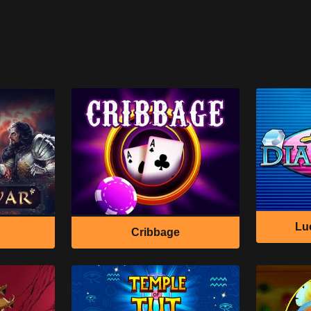
sspiel
Lu
Cribbage