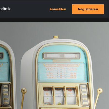
prämie
Anmelden
Registrieren