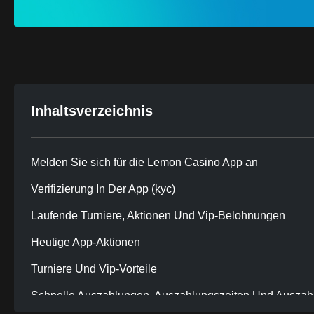
Inhaltsverzeichnis
Melden Sie sich für die Lemon Casino App an
Verifizierung In Der App (kyc)
Laufende Turniere, Aktionen Und Vip-Belohnungen
Heutige App-Aktionen
Turniere Und Vip-Vorteile
Schnelle Auszahlungen, Auszahlungszeiten Und Auszahl