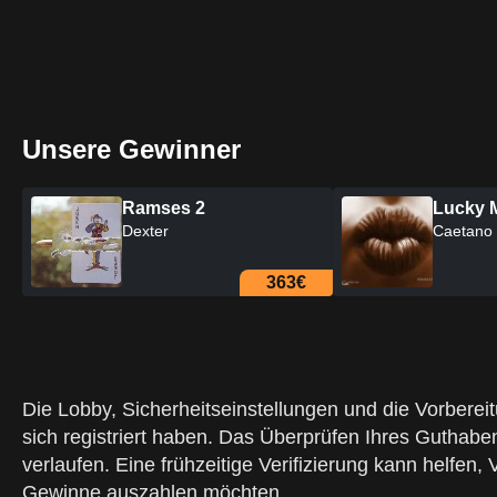
Unsere Gewinner
Mayan Riches
Ramses
Gothic Slacker
Dexter
266€
Die Lobby, Sicherheitseinstellungen und die Vorberei
sich registriert haben. Das Überprüfen Ihres Guthaben
verlaufen. Eine frühzeitige Verifizierung kann helfe
Gewinne auszahlen möchten.