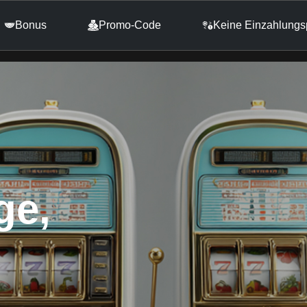
Bonus
Promo-Code
Keine Einzahlungs
ge,