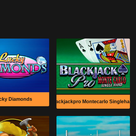
cky Diamonds
Blackjackpro Montecarlo Singlehand