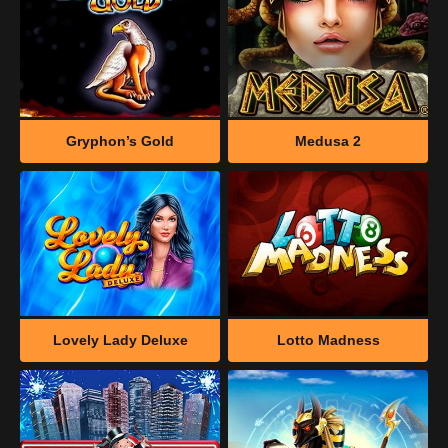
Come Effettuare Il Login
Gryphon’s Gold
Medusa 2
Lovely Lady Deluxe
Lotto Madness