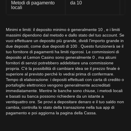
Metodi di pagamento
da 10
Dip
locali
più
Minimi e limiti: il deposito minimo è generalmente 10 , e i limiti
massimi dipendono dal metodo e dallo stato del tuo account. Se
vuoi effettuare un deposito più grande, dividi l'importo grande in
due depositi, come due depositi di 100 . Questo funzionerà se il
tuo fornitore di pagamenti ha limiti rigorosi. Le commissioni di
deposito al Lemon Casino sono generalmente 0 , ma alcuni
fornitori di servizi potrebbero addebitare una commissione
propria. C'è la possibilità di cambiare idea se il prezzo finale è
superiore al previsto perché lo vedrai prima di confermare.
Tempo di elaborazione: i depositi effettuati con carta di credito o
portafoglio elettronico vengono generalmente accreditati
immediatamente. Mentre le banche sono chiuse, i metodi locali
e basati su banca possono richiedere da un istante a
ventiquattro ore. Se provi a depositare denaro e il tuo saldo non
cambia, controlla lo stato della transazione nella tua app di
pagamento e poi aggiorna la pagina della Cassa.