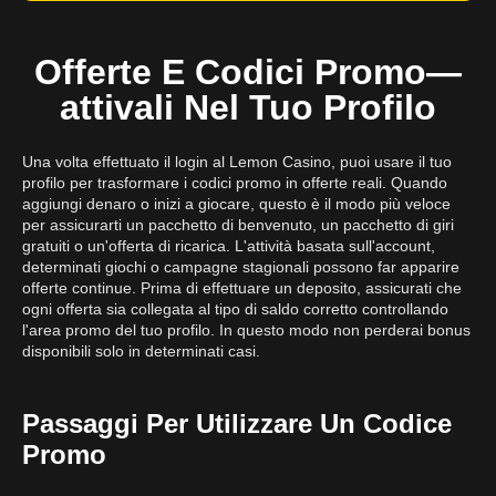
Offerte E Codici Promo—
attivali Nel Tuo Profilo
Una volta effettuato il login al Lemon Casino, puoi usare il tuo
profilo per trasformare i codici promo in offerte reali. Quando
aggiungi denaro o inizi a giocare, questo è il modo più veloce
per assicurarti un pacchetto di benvenuto, un pacchetto di giri
gratuiti o un'offerta di ricarica. L'attività basata sull'account,
determinati giochi o campagne stagionali possono far apparire
offerte continue. Prima di effettuare un deposito, assicurati che
ogni offerta sia collegata al tipo di saldo corretto controllando
l'area promo del tuo profilo. In questo modo non perderai bonus
disponibili solo in determinati casi.
Passaggi Per Utilizzare Un Codice
Promo