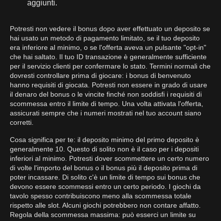
aggiunti.
Potresti non vedere il bonus dopo aver effettuato un deposito se
hai usato un metodo di pagamento limitato, se il tuo deposito
era inferiore al minimo, o se l'offerta aveva un pulsante "opt-in"
che hai saltato. Il tuo ID transazione è generalmente sufficiente
per il servizio clienti per confermare lo stato. Termini normali che
dovresti controllare prima di giocare: i bonus di benvenuto
hanno requisiti di giocata. Potresti non essere in grado di usare
il denaro del bonus o le vincite finché non soddisfi i requisiti di
scommessa entro il limite di tempo. Una volta attivata l'offerta,
assicurati sempre che i numeri mostrati nel tuo account siano
corretti.
Cosa significa per te: il deposito minimo del primo deposito è
generalmente 10. Questo di solito non è il caso per i depositi
inferiori al minimo. Potresti dover scommettere un certo numero
di volte l'importo del bonus o il bonus più il deposito prima di
poter incassare. Di solito c'è un limite di tempo sui bonus che
devono essere scommessi entro un certo periodo. I giochi da
tavolo spesso contribuiscono meno alla scommessa totale
rispetto alle slot. Alcuni giochi potrebbero non contare affatto.
Regola della scommessa massima: può esserci un limite su