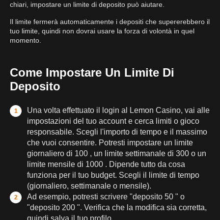
chiari, impostare un limite di deposito può aiutare.
Il limite fermerà automaticamente i depositi che supererebbero il
tuo limite, quindi non dovrai usare la forza di volontà in quel
momento.
Come Impostare Un Limite Di
Deposito
Una volta effettuato il login al Lemon Casino, vai alle
impostazioni del tuo account e cerca limiti o gioco
responsabile. Scegli l'importo di tempo e il massimo
che vuoi consentire. Potresti impostare un limite
giornaliero di 100 , un limite settimanale di 300 o un
limite mensile di 1000 . Dipende tutto da cosa
funziona per il tuo budget. Scegli il limite di tempo
(giornaliero, settimanale o mensile).
Ad esempio, potresti scrivere "deposito 50 " o
"deposito 200 ". Verifica che la modifica sia corretta,
quindi salva il tuo profilo.