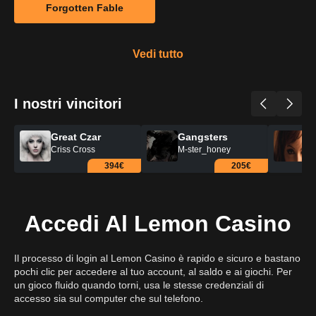
Forgotten Fable
Vedi tutto
I nostri vincitori
Great Czar
Gangsters
D
Criss Cross
M-ster_honey
wo
394€
205€
Accedi Al Lemon Casino
Il processo di login al Lemon Casino è rapido e sicuro e bastano
pochi clic per accedere al tuo account, al saldo e ai giochi. Per
un gioco fluido quando torni, usa le stesse credenziali di
accesso sia sul computer che sul telefono.