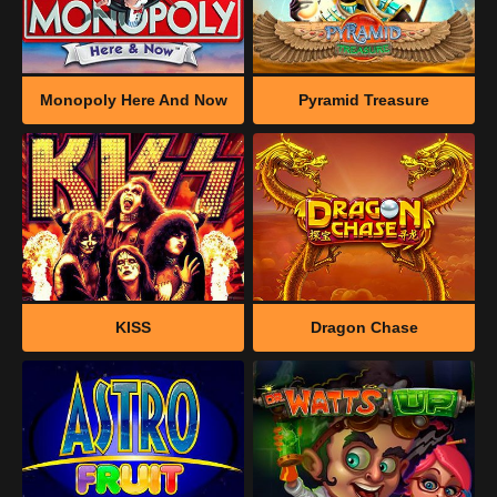
Monopoly Here And Now
Pyramid Treasure
KISS
Dragon Chase