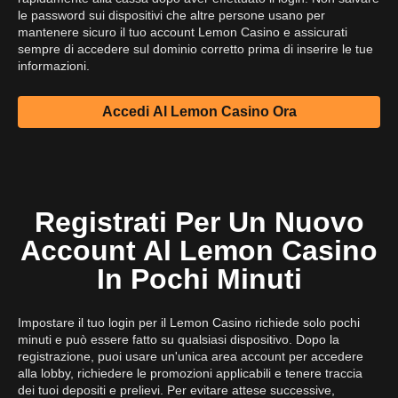
le password sui dispositivi che altre persone usano per
mantenere sicuro il tuo account Lemon Casino e assicurati
sempre di accedere sul dominio corretto prima di inserire le tue
informazioni.
Accedi Al Lemon Casino Ora
Registrati Per Un Nuovo
Account Al Lemon Casino
In Pochi Minuti
Impostare il tuo login per il Lemon Casino richiede solo pochi
minuti e può essere fatto su qualsiasi dispositivo. Dopo la
registrazione, puoi usare un'unica area account per accedere
alla lobby, richiedere le promozioni applicabili e tenere traccia
dei tuoi depositi e prelievi. Per evitare attese successive,