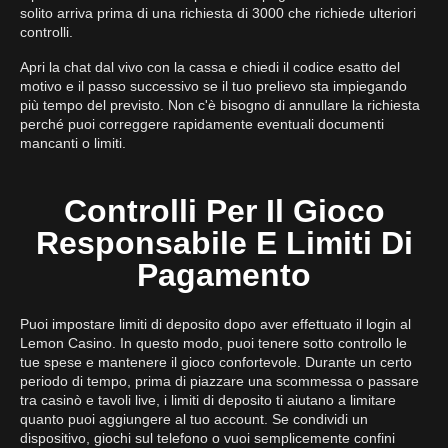
solito arriva prima di una richiesta di 3000 che richiede ulteriori
controlli.
Apri la chat dal vivo con la cassa e chiedi il codice esatto del
motivo e il passo successivo se il tuo prelievo sta impiegando
più tempo del previsto. Non c'è bisogno di annullare la richiesta
perché puoi correggere rapidamente eventuali documenti
mancanti o limiti.
Controlli Per Il Gioco
Responsabile E Limiti Di
Pagamento
Puoi impostare limiti di deposito dopo aver effettuato il login al
Lemon Casino. In questo modo, puoi tenere sotto controllo le
tue spese e mantenere il gioco confortevole. Durante un certo
periodo di tempo, prima di piazzare una scommessa o passare
tra casinò e tavoli live, i limiti di deposito ti aiutano a limitare
quanto puoi aggiungere al tuo account. Se condividi un
dispositivo, giochi sul telefono o vuoi semplicemente confini