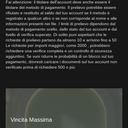
Fai attenzione: il titolare dell'account deve anche essere il
titolare del metodo di pagamento. Il prelievo potrebbe essere
rifiutato e restituito al saldo del tuo account se il metodo è
registrato a qualcun altro o se non corrisponde al nome e alle
informazioni presenti nei file. I limiti di prelievo dipendono dal
metodo di pagamento scelto, dallo stato del tuo account e dal
livello di verifica superato. Di solito puoi aspettarti che le
richieste di prelievo partano da almeno 10 e arrivino fino a 50 .
Le richieste per importi maggiori, come 2000 , potrebbero
richiedere una verifica completa e un controllo di sicurezza
aggiuntivo. Se vuoi ridurre le probabilità di un blocco sul tuo
pagamento, dovresti caricare i documenti sul tuo account non
verificato prima di richiedere 500 o più.
Vincita Massima