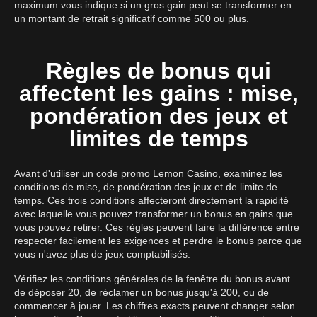
maximum vous indique si un gros gain peut se transformer en
un montant de retrait significatif comme 500 ou plus.
Règles de bonus qui
affectent les gains : mise,
pondération des jeux et
limites de temps
Avant d'utiliser un code promo Lemon Casino, examinez les
conditions de mise, de pondération des jeux et de limite de
temps. Ces trois conditions affecteront directement la rapidité
avec laquelle vous pouvez transformer un bonus en gains que
vous pouvez retirer. Ces règles peuvent faire la différence entre
respecter facilement les exigences et perdre le bonus parce que
vous n'avez plus de jeux comptabilisés.
Vérifiez les conditions générales de la fenêtre du bonus avant
de déposer 20, de réclamer un bonus jusqu'à 200, ou de
commencer à jouer. Les chiffres exacts peuvent changer selon