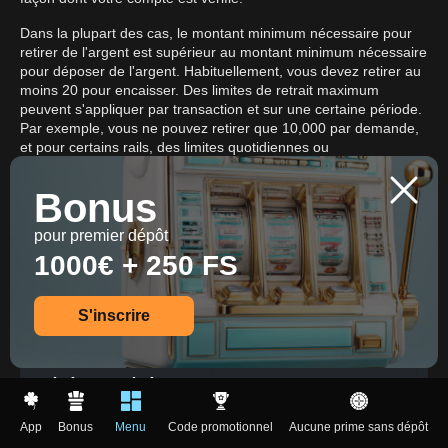
Dans la plupart des cas, le montant minimum nécessaire pour
retirer de l'argent est supérieur au montant minimum nécessaire
pour déposer de l'argent. Habituellement, vous devez retirer au
moins 20 pour encaisser. Des limites de retrait maximum
peuvent s'appliquer par transaction et sur une certaine période.
Par exemple, vous ne pouvez retirer que 10,000 par demande,
et pour certains rails, des limites quotidiennes ou
hebdomadaires peuvent également s'appliquer.
Bonus
Conversions de bonus : Lorsqu'un code promo Lemon Casino
vous donne de l'argent bonus, les règles de la promo peuvent
pour premier dépôt
limiter le montant que vous pouvez convertir en un solde que
1000€ + 250 FS
vous pouvez retirer. Il y a généralement des limites sur le
montant que vous pouvez retirer après la mise, comme retirer
20, et sur le montant que vous pouvez convertir de l'argent
S'inscrire
bonus en argent réel, comme un plafond de conversion de 200
pour certaines campagnes.
Dépôt : 10 dépôt :
Retrait : 20 retrait :
C
5,000
10,000
: 
App
Bonus
Menu
Code promotionnel
Aucune prime sans dépôt