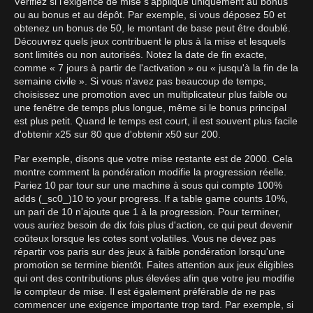
Vérifiez si l'exigence de mise s'applique uniquement au bonus
ou au bonus et au dépôt. Par exemple, si vous déposez 50 et
obtenez un bonus de 50, le montant de base peut être doublé.
Découvrez quels jeux contribuent le plus à la mise et lesquels
sont limités ou non autorisés. Notez la date de fin exacte,
comme « 7 jours à partir de l'activation » ou « jusqu'à la fin de la
semaine civile ». Si vous n'avez pas beaucoup de temps,
choisissez une promotion avec un multiplicateur plus faible ou
une fenêtre de temps plus longue, même si le bonus principal
est plus petit. Quand le temps est court, il est souvent plus facile
d'obtenir x25 sur 80 que d'obtenir x50 sur 200.
Par exemple, disons que votre mise restante est de 2000. Cela
montre comment la pondération modifie la progression réelle.
Pariez 10 par tour sur une machine à sous qui compte 100%
adds (_sc0_)10 to your progress. If a table game counts 10%,
un pari de 10 n'ajoute que 1 à la progression. Pour terminer,
vous auriez besoin de dix fois plus d'action, ce qui peut devenir
coûteux lorsque les cotes sont volatiles. Vous ne devez pas
répartir vos paris sur des jeux à faible pondération lorsqu'une
promotion se termine bientôt. Faites attention aux jeux éligibles
qui ont des contributions plus élevées afin que votre jeu modifie
le compteur de mise. Il est également préférable de ne pas
commencer une exigence importante trop tard. Par exemple, si