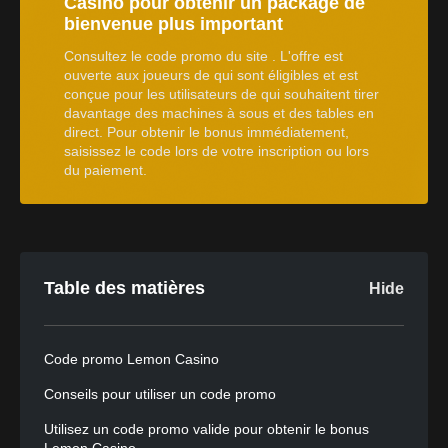
Casino pour obtenir un package de
bienvenue plus important
Consultez le code promo du site . L'offre est
ouverte aux joueurs de qui sont éligibles et est
conçue pour les utilisateurs de qui souhaitent tirer
davantage des machines à sous et des tables en
direct. Pour obtenir le bonus immédiatement,
saisissez le code lors de votre inscription ou lors
du paiement.
Table des matières
Hide
Code promo Lemon Casino
Conseils pour utiliser un code promo
Utilisez un code promo valide pour obtenir le bonus