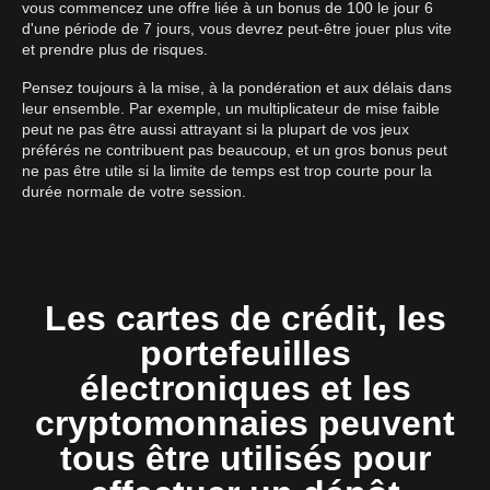
vous commencez une offre liée à un bonus de 100 le jour 6
d'une période de 7 jours, vous devrez peut-être jouer plus vite
et prendre plus de risques.
Pensez toujours à la mise, à la pondération et aux délais dans
leur ensemble. Par exemple, un multiplicateur de mise faible
peut ne pas être aussi attrayant si la plupart de vos jeux
préférés ne contribuent pas beaucoup, et un gros bonus peut
ne pas être utile si la limite de temps est trop courte pour la
durée normale de votre session.
Les cartes de crédit, les
portefeuilles
électroniques et les
cryptomonnaies peuvent
tous être utilisés pour