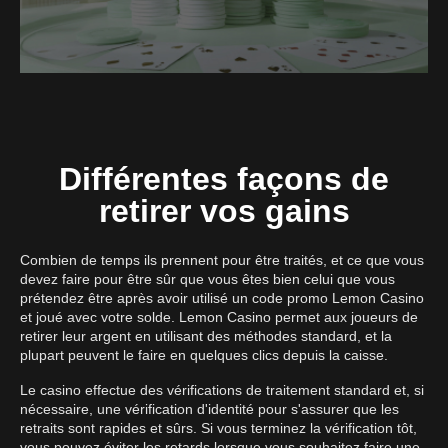
Différentes façons de
retirer vos gains
Combien de temps ils prennent pour être traités, et ce que vous
devez faire pour être sûr que vous êtes bien celui que vous
prétendez être après avoir utilisé un code promo Lemon Casino
et joué avec votre solde. Lemon Casino permet aux joueurs de
retirer leur argent en utilisant des méthodes standard, et la
plupart peuvent le faire en quelques clics depuis la caisse.
Le casino effectue des vérifications de traitement standard et, si
nécessaire, une vérification d'identité pour s'assurer que les
retraits sont rapides et sûrs. Si vous terminez la vérification tôt,
vous pouvez éviter les retards lorsque vous souhaitez faire une