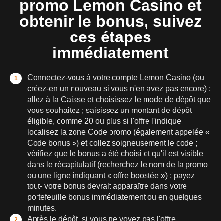
promo Lemon Casino et
obtenir le bonus, suivez
ces étapes
immédiatement
Connectez-vous à votre compte Lemon Casino (ou
créez-en un nouveau si vous n'en avez pas encore) ;
allez à la Caisse et choisissez le mode de dépôt que
vous souhaitez ; saisissez un montant de dépôt
éligible, comme 20 ou plus si l'offre l'indique ;
localisez la zone Code promo (également appelée «
Code bonus ») et collez soigneusement le code ;
vérifiez que le bonus a été choisi et qu'il est visible
dans le récapitulatif (recherchez le nom de la promo
ou une ligne indiquant « offre boostée ») ; payez
tout- votre bonus devrait apparaître dans votre
portefeuille bonus immédiatement ou en quelques
minutes.
Après le dépôt, si vous ne voyez pas l'offre,