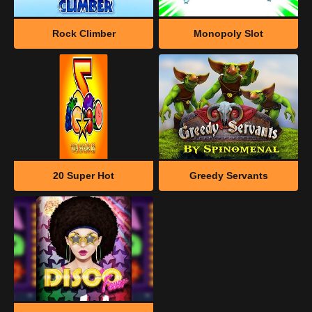
Rock Climber
Monopoly Slot
Neon Rush
Greedy Servants