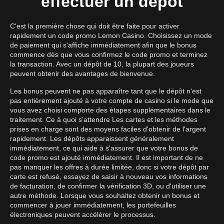
effectuer un dépôt
C'est la première chose qui doit être faite pour activer
rapidement un code promo Lemon Casino. Choisissez un mode
de paiement qui s'affiche immédiatement afin que le bonus
commence dès que vous confirmez le code promo et terminez
la transaction. Avec un dépôt de 10, la plupart des joueurs
peuvent obtenir des avantages de bienvenue.
Les bonus peuvent ne pas apparaître tant que le dépôt n'est
pas entièrement ajouté à votre compte de casino si le mode que
vous avez choisi comporte des étapes supplémentaires dans le
traitement. Ce à quoi s'attendre Les cartes et les méthodes
prises en charge sont des moyens faciles d'obtenir de l'argent
rapidement. Les dépôts apparaissent généralement
immédiatement, ce qui aide à s'assurer que votre bonus de
code promo est ajouté immédiatement. Il est important de ne
pas manquer les offres à durée limitée, donc si votre dépôt par
carte est refusé, essayez de saisir à nouveau vos informations
de facturation, de confirmer la vérification 3D, ou d'utiliser une
autre méthode. Lorsque vous souhaitez obtenir un bonus et
commencer à jouer immédiatement, les portefeuilles
électroniques peuvent accélérer le processus.