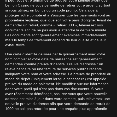
Il peut vous être demandé de prouver votre identité avant que
Lemon Casino ne vous permette de retirer votre argent, surtout
si vous utilisez un bonus ou un code promo. Cela aide à
protéger votre compte et à s'assurer que les paiements vont au
propriétaire légitime, quel que soit votre pays d'origine. Avant de
demander un retrait, comme « retirer 300 », téléversez vos
documents afin de ne pas avoir à attendre la dernière minute.
Les documents sont généralement examinés immédiatement,
mais le temps de traitement dépend de leur qualité et de leur
exhaustivité.
Une carte d'identité délivrée par le gouvernement avec votre
nom complet et votre date de naissance est généralement
demandée comme preuve d'identité. Preuve d'adresse : un
relevé bancaire ou une facture de services publics récente
indiquant votre nom et votre adresse. La preuve de propriété du
mode de dépôt (uniquement lorsque nécessaire) est appelée
preuve du mode de paiement. Ne modifiez aucune information
dans votre profil qui n'est pas dans vos documents. Si vous
avez récemment déménagé, assurez-vous que votre nouvelle
adresse est mise à jour dans votre compte, puis téléversez une
nouvelle preuve d'adresse afin que votre demande de retrait de
1000 ne soit pas retardée pour une enquête plus approfondie.