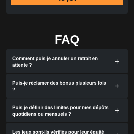
FAQ
Comment puis-je annuler un retrait en
attente ?
Puis-je réclamer des bonus plusieurs fois
?
Puis-je définir des limites pour mes dépôts
quotidiens ou mensuels ?
Les jeux sont-ils vérifiés pour leur équité