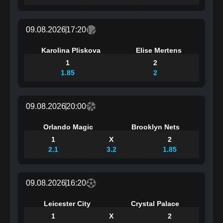
09.08.2026
17:20
Karolina Pliskova
Elise Mertens
1
2
1.85
2
09.08.2026
20:00
Orlando Magic
Brooklyn Nets
1
X
2
2.1
3.2
1.85
09.08.2026
16:20
Leicester City
Crystal Palace
1
X
2