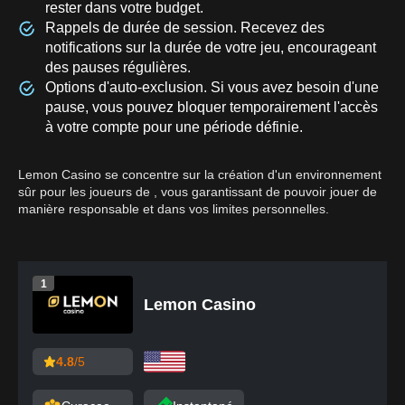
rester dans votre budget.
Rappels de durée de session. Recevez des
notifications sur la durée de votre jeu, encourageant
des pauses régulières.
Options d'auto-exclusion. Si vous avez besoin d'une
pause, vous pouvez bloquer temporairement l'accès
à votre compte pour une période définie.
Lemon Casino se concentre sur la création d'un environnement
sûr pour les joueurs de , vous garantissant de pouvoir jouer de
manière responsable et dans vos limites personnelles.
1
Lemon Casino
4.8
/5