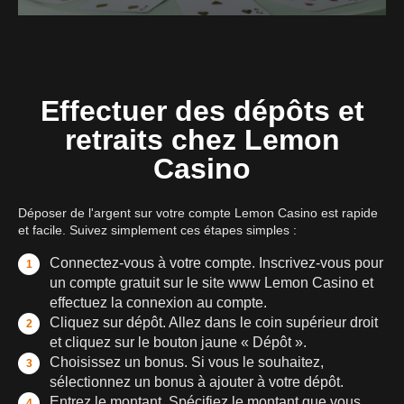
Effectuer des dépôts et
retraits chez Lemon
Casino
Déposer de l'argent sur votre compte Lemon Casino est rapide
et facile. Suivez simplement ces étapes simples :
Connectez-vous à votre compte. Inscrivez-vous pour
un compte gratuit sur le site www Lemon Casino et
effectuez la connexion au compte.
Cliquez sur dépôt. Allez dans le coin supérieur droit
et cliquez sur le bouton jaune « Dépôt ».
Choisissez un bonus. Si vous le souhaitez,
sélectionnez un bonus à ajouter à votre dépôt.
Entrez le montant. Spécifiez le montant que vous