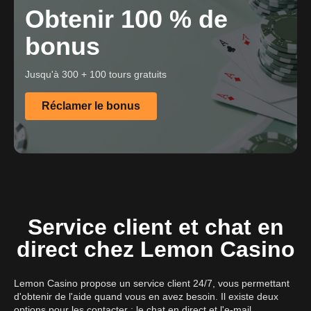
Obtenir 100 % de
bonus
Jusqu'à 300 + 100 tours gratuits
Réclamer le bonus
Service client et chat en
direct chez Lemon Casino
Lemon Casino propose un service client 24/7, vous permettant
d'obtenir de l'aide quand vous en avez besoin. Il existe deux
options pour les contacter : le chat en direct et l'e-mail.