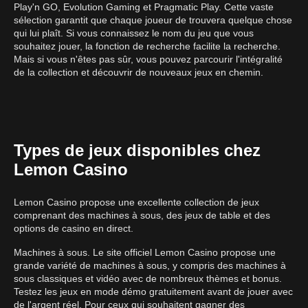
Play'n GO, Evolution Gaming et Pragmatic Play. Cette vaste
sélection garantit que chaque joueur de trouvera quelque chose
qui lui plaît. Si vous connaissez le nom du jeu que vous
souhaitez jouer, la fonction de recherche facilite la recherche.
Mais si vous n'êtes pas sûr, vous pouvez parcourir l'intégralité
de la collection et découvrir de nouveaux jeux en chemin.
Types de jeux disponibles chez
Lemon Casino
Lemon Casino propose une excellente collection de jeux
comprenant des machines à sous, des jeux de table et des
options de casino en direct.
Machines à sous. Le site officiel Lemon Casino propose une
grande variété de machines à sous, y compris des machines à
sous classiques et vidéo avec de nombreux thèmes et bonus.
Testez les jeux en mode démo gratuitement avant de jouer avec
de l'argent réel. Pour ceux qui souhaitent gagner des