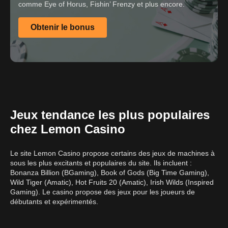
comme Eye of Horus, Fishin’ Frenzy et plus encore.
Obtenir le bonus
Jeux tendance les plus populaires
chez Lemon Casino
Le site Lemon Casino propose certains des jeux de machines à
sous les plus excitants et populaires du site. Ils incluent :
Bonanza Billion (BGaming), Book of Gods (Big Time Gaming),
Wild Tiger (Amatic), Hot Fruits 20 (Amatic), Irish Wilds (Inspired
Gaming). Le casino propose des jeux pour les joueurs de
débutants et expérimentés.