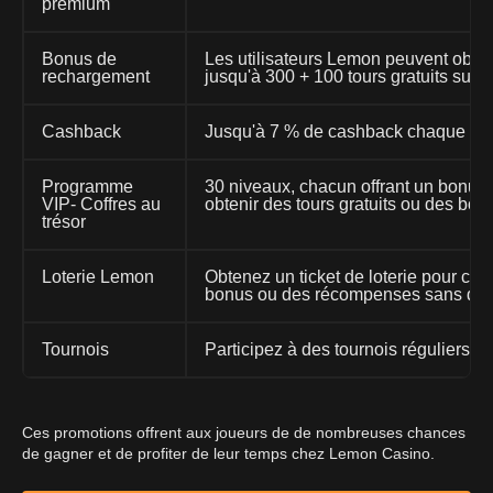
premium
Bonus de
Les utilisateurs Lemon peuvent obt
rechargement
jusqu'à 300 + 100 tours gratuits sur 
Cashback
Jusqu'à 7 % de cashback chaque di
Programme
30 niveaux, chacun offrant un bonus.
VIP- Coffres au
obtenir des tours gratuits ou des bon
trésor
Loterie Lemon
Obtenez un ticket de loterie pour ch
bonus ou des récompenses sans dépô
Tournois
Participez à des tournois réguliers a
Ces promotions offrent aux joueurs de de nombreuses chances
de gagner et de profiter de leur temps chez Lemon Casino.