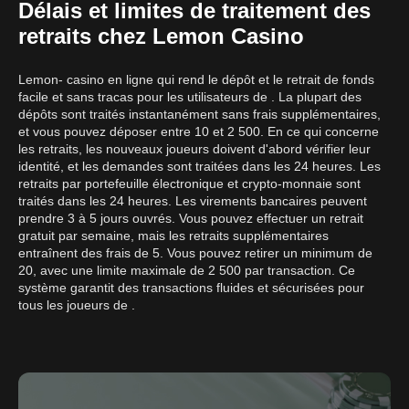
Délais et limites de traitement des
retraits chez Lemon Casino
Lemon- casino en ligne qui rend le dépôt et le retrait de fonds
facile et sans tracas pour les utilisateurs de . La plupart des
dépôts sont traités instantanément sans frais supplémentaires,
et vous pouvez déposer entre 10 et 2 500. En ce qui concerne
les retraits, les nouveaux joueurs doivent d'abord vérifier leur
identité, et les demandes sont traitées dans les 24 heures. Les
retraits par portefeuille électronique et crypto-monnaie sont
traités dans les 24 heures. Les virements bancaires peuvent
prendre 3 à 5 jours ouvrés. Vous pouvez effectuer un retrait
gratuit par semaine, mais les retraits supplémentaires
entraînent des frais de 5. Vous pouvez retirer un minimum de
20, avec une limite maximale de 2 500 par transaction. Ce
système garantit des transactions fluides et sécurisées pour
tous les joueurs de .