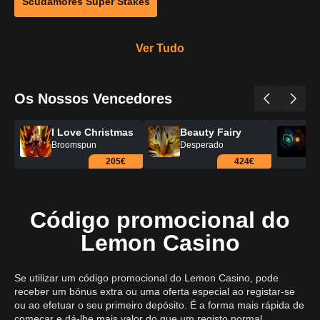
Scudamores Super Stakes
Ver Tudo
Os Nossos Vencedores
I Love Christmas
Beauty Fairy
Ho
Broomspun
Desperado
La
205€
424€
Código promocional do
Lemon Casino
Se utilizar um código promocional do Lemon Casino, pode
receber um bónus extra ou uma oferta especial ao registar-se
ou ao efetuar o seu primeiro depósito. É a forma mais rápida de
começar e dá-lhe mais valor do que um registo normal,