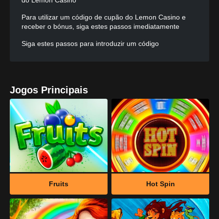
do Lemon Casino
Para utilizar um código de cupão do Lemon Casino e
receber o bónus, siga estes passos imediatamente
Siga estes passos para introduzir um código
promocional durante o registo no Lemon Casino
Introduza um código promocional do Lemon Casino
para obter um pacote de boas-vindas cheio de giros,
Jogos Principais
dinheiro de bónus e o pagamento máximo
Do que é composto o valor do pacote
Regras de bónus que afetam os ganhos: apostas,
ponderação de jogos e limites de tempo
Cartões de crédito, carteiras eletrónicas e criptomoeda
podem ser utilizados para efetuar um depósito
Diferentes formas de levantar os seus ganhos
Fruits
Hot Spin
Tipos de levantamentos aceites e tempos de
processamento habituais