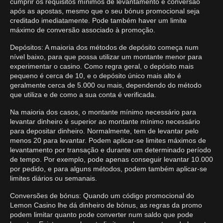
cumprir os requisitos mínimos de levantamento e conversão
após as apostas, mesmo que o seu bónus promocional seja
creditado imediatamente. Pode também haver um limite
máximo de conversão associado à promoção.
Depósitos: A maioria dos métodos de depósito começa num
nível baixo, para que possa utilizar um montante menor para
experimentar o casino. Como regra geral, o depósito mais
pequeno é cerca de 10, e o depósito único mais alto é
geralmente cerca de 5.000 ou mais, dependendo do método
que utiliza e de como a sua conta é verificada.
Na maioria dos casos, o montante mínimo necessário para
levantar dinheiro é superior ao montante mínimo necessário
para depositar dinheiro. Normalmente, tem de levantar pelo
menos 20 para levantar. Podem aplicar-se limites máximos de
levantamento por transação e durante um determinado período
de tempo. Por exemplo, pode apenas conseguir levantar 10.000
por pedido, e para alguns métodos, podem também aplicar-se
limites diários ou semanais.
Conversões de bónus: Quando um código promocional do
Lemon Casino lhe dá dinheiro de bónus, as regras da promo
podem limitar quanto pode converter num saldo que pode