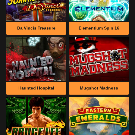
Da Vincis Treasure
Elementium Spin 16
Haunted Hospital
Mugshot Madness