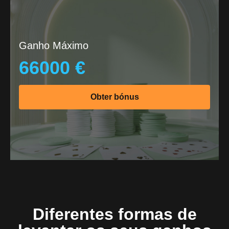
Ganho Máximo
66000 €
Obter bónus
Diferentes formas de