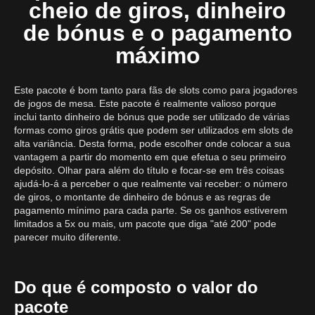
cheio de giros, dinheiro
de bónus e o pagamento
máximo
Este pacote é bom tanto para fãs de slots como para jogadores
de jogos de mesa. Este pacote é realmente valioso porque
inclui tanto dinheiro de bónus que pode ser utilizado de várias
formas como giros grátis que podem ser utilizados em slots de
alta variância. Desta forma, pode escolher onde colocar a sua
vantagem a partir do momento em que efetua o seu primeiro
depósito. Olhar para além do título e focar-se em três coisas
ajudá-lo-á a perceber o que realmente vai receber: o número
de giros, o montante de dinheiro de bónus e as regras de
pagamento mínimo para cada parte. Se os ganhos estiverem
limitados a 5x ou mais, um pacote que diga "até 200" pode
parecer muito diferente.
Do que é composto o valor do
pacote