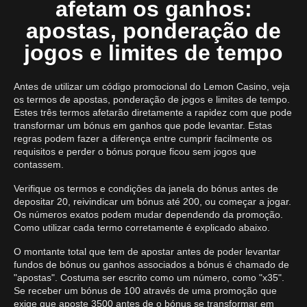
afetam os ganhos:
apostas, ponderação de
jogos e limites de tempo
Antes de utilizar um código promocional do Lemon Casino, veja
os termos de apostas, ponderação de jogos e limites de tempo.
Estes três termos afetarão diretamente a rapidez com que pode
transformar um bónus em ganhos que pode levantar. Estas
regras podem fazer a diferença entre cumprir facilmente os
requisitos e perder o bónus porque ficou sem jogos que
contassem.
Verifique os termos e condições da janela do bónus antes de
depositar 20, reivindicar um bónus até 200, ou começar a jogar.
Os números exatos podem mudar dependendo da promoção.
Como utilizar cada termo corretamente é explicado abaixo.
O montante total que tem de apostar antes de poder levantar
fundos de bónus ou ganhos associados a bónus é chamado de
"apostas". Costuma ser escrito como um número, como "x35".
Se receber um bónus de 100 através de uma promoção que
exige que aposte 3500 antes de o bónus se transformar em