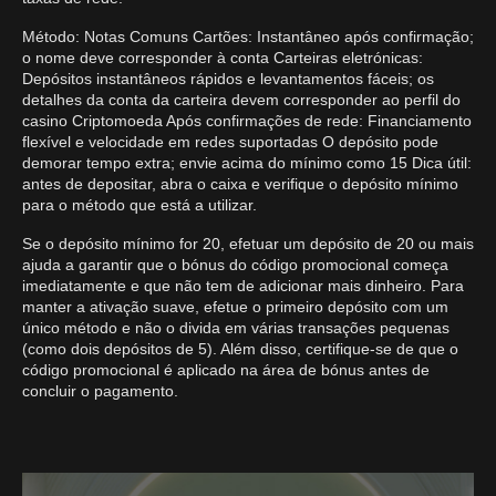
Método: Notas Comuns Cartões: Instantâneo após confirmação;
o nome deve corresponder à conta Carteiras eletrónicas:
Depósitos instantâneos rápidos e levantamentos fáceis; os
detalhes da conta da carteira devem corresponder ao perfil do
casino Criptomoeda Após confirmações de rede: Financiamento
flexível e velocidade em redes suportadas O depósito pode
demorar tempo extra; envie acima do mínimo como 15 Dica útil:
antes de depositar, abra o caixa e verifique o depósito mínimo
para o método que está a utilizar.
Se o depósito mínimo for 20, efetuar um depósito de 20 ou mais
ajuda a garantir que o bónus do código promocional começa
imediatamente e que não tem de adicionar mais dinheiro. Para
manter a ativação suave, efetue o primeiro depósito com um
único método e não o divida em várias transações pequenas
(como dois depósitos de 5). Além disso, certifique-se de que o
código promocional é aplicado na área de bónus antes de
concluir o pagamento.