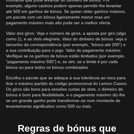
montante que pode levantar do dinheiro de bónus. Por
exemplo, alguns casinos podem apenas permitir-lhe levantar
até 500 em ganhos de bónus. Se quiser obter ganhos maiores,
um pacote com um bónus ligeiramente menor mas um
pagamento máximo mais alto pode ser a melhor oferta.
Valor dos giros: Veja o número de giros, a aposta por giro (algo
como 1), e as slots elegíveis. Valor do dinheiro de bónus: veja o
tamanho da correspondência (por exemplo, "bónus até 200") e
a sua contribuição para o jogo. Valor do pagamento máximo:
Verifique se os ganhos de bónus estão limitados (por exemplo,
"pagamento máximo 500") e, se sim, se o limite é por cada
bónus ou para todos os bónus combinados.
Escolha o pacote que se adequa à sua tolerância ao risco para
tirar o máximo partido do código promocional do Lemon Casino.
Os giros são bons para sessões curtas de slots, o dinheiro de
bónus é bom para flexibilidade, e o pagamento máximo diz-lhe
se um grande ganho pode transformar-se num montante de
levantamento significativo como 500 ou mais.
Regras de bónus que