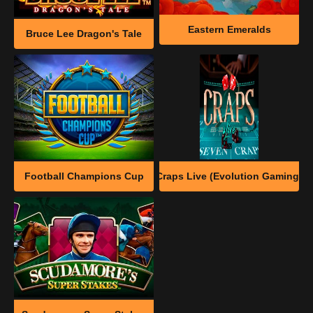
Eastern Emeralds
Bruce Lee Dragon's Tale
Football Champions Cup
Wild Blood