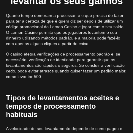
levantar os seus ganhos
Quanto tempo demoram a processar, e o que precisa de fazer
para ter a certeza de que é quem diz ser depois de utilizar um
código promocional do Lemon Casino e jogar com o seu saldo.
O Lemon Casino permite que os jogadores levantem o seu
dinheiro utilizando métodos padrão, e a maioria pode fazê-lo
com apenas alguns cliques a partir do caixa.
O casino efetua verificações de processamento padrão e, se
necessário, verificação de identidade para garantir que os
levantamentos são rápidos e seguros. Se concluir a verificação
cedo, pode evitar atrasos quando quiser fazer um pedido maior,
como levantar 500.
Tipos de levantamentos aceites e
tempos de processamento
habituais
A velocidade do seu levantamento depende de como pagou e