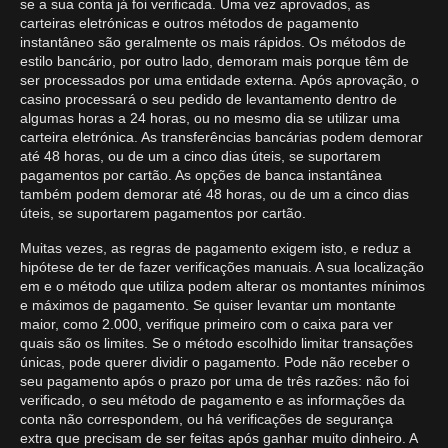
se a sua conta já foi verificada. Uma vez aprovados, as
carteiras eletrónicas e outros métodos de pagamento
instantâneo são geralmente os mais rápidos. Os métodos de
estilo bancário, por outro lado, demoram mais porque têm de
ser processados por uma entidade externa. Após aprovação, o
casino processará o seu pedido de levantamento dentro de
algumas horas a 24 horas, ou no mesmo dia se utilizar uma
carteira eletrónica. As transferências bancárias podem demorar
até 48 horas, ou de um a cinco dias úteis, se suportarem
pagamentos por cartão. As opções de banca instantânea
também podem demorar até 48 horas, ou de um a cinco dias
úteis, se suportarem pagamentos por cartão.
Muitas vezes, as regras de pagamento exigem isto, e reduz a
hipótese de ter de fazer verificações manuais. A sua localização
em e o método que utiliza podem alterar os montantes mínimos
e máximos de pagamento. Se quiser levantar um montante
maior, como 2.000, verifique primeiro com o caixa para ver
quais são os limites. Se o método escolhido limitar transações
únicas, pode querer dividir o pagamento. Pode não receber o
seu pagamento após o prazo por uma de três razões: não foi
verificado, o seu método de pagamento e as informações da
conta não correspondem, ou há verificações de segurança
extra que precisam de ser feitas após ganhar muito dinheiro. A