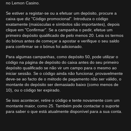
no Lemon Casino.
Se estiver a registar-se ou a efetuar um depósito, procure a
caixa que diz "Código promocional". Introduza o código
exatamente (maiúsculas e símbolos são importantes), depois
clique em "Confirmar". Se a campanha o pedir, efetue um
primeiro depósito qualificado de pelo menos 20. Leia os termos
do bónus antes de começar a apostar e verifique o seu saldo
para confirmar se o bónus foi adicionado.
Para algumas campanhas, como depósito 50, pode utilizar o
código na página de depósito do caixa antes do seu primeiro
depósito qualificado se não vir um campo para o mesmo ao
iniciar sessão. Se o código ainda não funcionar, provavelmente
deve-se ao facto de o método de pagamento não ser válido, o
montante do depósito ser demasiado baixo (como menos de
10), ou o código ter expirado.
Se isso acontecer, retire o código e tente novamente com um
montante maior, como 25. Também pode contactar o suporte
para saber o que está atualmente disponível para a sua conta.