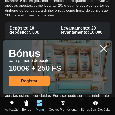
levantar. Existem geralmente limites sobre quanto pode levantar
após as apostas, como levantar 20, e quanto pode converter de
dinheiro de bónus para dinheiro real, como limite de conversão
200 para algumas campanhas.
Depósito: 10
Levantamento: 20
depósito: 5.000
levantamento: 10.000
Bónus
Se a sua transação estiver fora do intervalo permitido, o mais
seguro é alterar o montante para que fique dentro do intervalo.
para primeiro depósito
Digamos que quer levantar 15, aumente-o para pelo menos 20.
1000€ + 250 FS
Da mesma forma, se quiser depositar 7, aumente-o para pelo
menos 10. Para evitar surpresas depois de utilizar um código de
cupão, verifique sempre os termos do bónus para ver o limite
Registar
máximo de conversão exato. Se a promoção apenas permitir
converter ganhos até 200, os ganhos acima desse montante
podem não poder ser convertidos mesmo depois de todas as
apostas estarem concluídas. Por isso, pode ser mais inteligente
ajustar o tamanho da sua aposta ao limite de conversão.
Aplicação
Bónus
Menu
Código Promocional
Bónus Sem Depósito