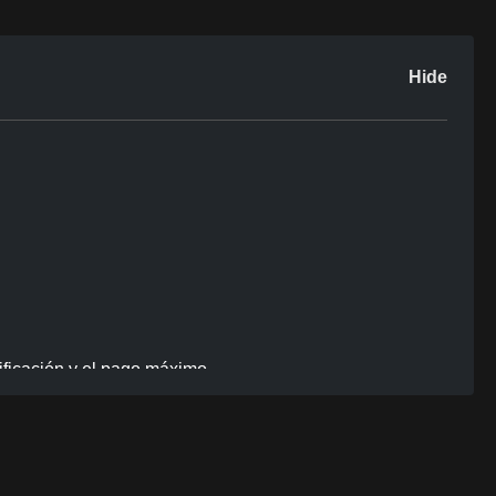
Hide
ificación y el pago máximo