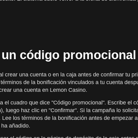
 un código promocional
l crear una cuenta o en la caja antes de confirmar tu pr
términos de la bonificación vinculados a tu cuenta desp
l crear una cuenta en Lemon Casino.
ca el cuadro que dice "Código promocional". Escribe el c
 luego haz clic en "Confirmar". Si la campaña lo solicit
. Lee los términos de la bonificación antes de empezar a
e ha añadido.