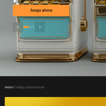
Juega ahora
Inicio
Código promocional