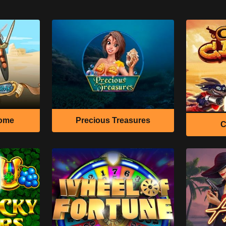
o habituales
gar en Lemon Casino
Rome
Precious Treasures
C