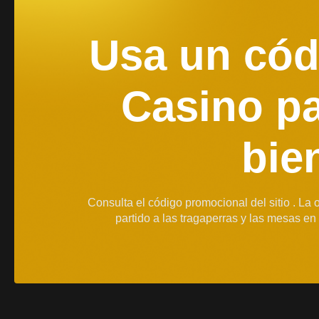
Usa un cód
Casino pa
bie
Consulta el código promocional del sitio . La
partido a las tragaperras y las mesas en v