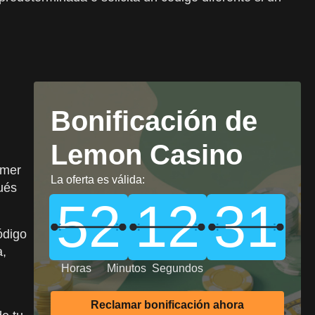
Bonificación de
Lemon Casino
imer
La oferta es válida:
ués
52
12
30
ódigo
a,
Horas
Minutos
Segundos
Reclamar bonificación ahora