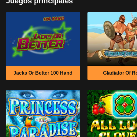
Juegos principales
Diferentes formas de retirar tus ganancias
Tipos de retiradas aceptadas y tiempos de procesamient
Límites de la plataforma
Los usuarios de Android, iOS y navegadores pueden ju
Jacks Or Better 100 Hand
Gladiator Of 