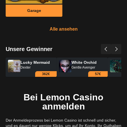
Ambiance
Alle ansehen
Unsere Gewinner
Lucky Mermaid
White Orchid
La
Dexter
Gentle Avenger
Ke
362€
57€
Bei Lemon Casino
anmelden
Der Anmeldeprozess bei Lemon Casino ist schnell und sicher,
und es dauert nur wenige Klicks, um auf Ihr Konto, Ihr Guthaben