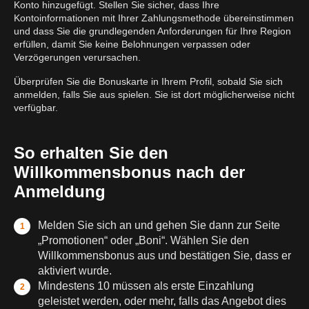
Konto hinzugefügt. Stellen Sie sicher, dass Ihre
Kontoinformationen mit Ihrer Zahlungsmethode übereinstimmen
und dass Sie die grundlegenden Anforderungen für Ihre Region
erfüllen, damit Sie keine Belohnungen verpassen oder
Verzögerungen verursachen.
Überprüfen Sie die Bonuskarte in Ihrem Profil, sobald Sie sich
anmelden, falls Sie aus spielen. Sie ist dort möglicherweise nicht
verfügbar.
So erhalten Sie den
Willkommensbonus nach der
Anmeldung
Melden Sie sich an und gehen Sie dann zur Seite
„Promotionen“ oder „Boni“. Wählen Sie den
Willkommensbonus aus und bestätigen Sie, dass er
aktiviert wurde.
Mindestens 10 müssen als erste Einzahlung
geleistet werden, oder mehr, falls das Angebot dies