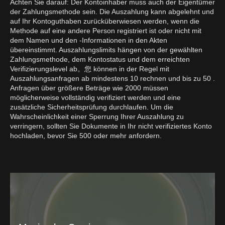
Achten Sie darauf: Der Kontoinhaber muss auch der Eigentümer
der Zahlungsmethode sein. Die Auszahlung kann abgelehnt und
auf Ihr Kontoguthaben zurücküberwiesen werden, wenn die
Methode auf eine andere Person registriert ist oder nicht mit
dem Namen und den -Informationen in den Akten
übereinstimmt. Auszahlungslimits hängen von der gewählten
Zahlungsmethode, dem Kontostatus und dem erreichten
Verifizierungslevel ab。您 können in der Regel mit
Auszahlungsanfragen ab mindestens 10 rechnen und bis zu 50 .
Anfragen über größere Beträge wie 2000 müssen
möglicherweise vollständig verifiziert werden und eine
zusätzliche Sicherheitsprüfung durchlaufen. Um die
Wahrscheinlichkeit einer Sperrung Ihrer Auszahlung zu
verringern, sollten Sie Dokumente in Ihr nicht verifiziertes Konto
hochladen, bevor Sie 500 oder mehr anfordern.