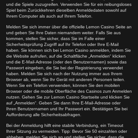
und die Spiele zuzugreifen. Verwenden Sie für ein reibungsloses
Spiel beim Zurückkehren dieselben Anmeldedaten sowohl auf
Ihrem Computer als auch auf Ihrem Telefon.
Melden Sie sich immer über die offizielle Lemon Casino Seite an
und geben Sie Ihre Daten niemandem weiter. Falls Sie aus
kommen, stellen Sie sicher, dass Sie im Falle einer
Sicherheitsprüfung Zugriff auf Ihr Telefon oder Ihre E-Mail
haben. Sie können sich bei Lemon Casino anmelden, indem Sie
die Website aufrufen, auf die Schaltfläche „Anmelden“ klicken
und die E-Mail-Adresse (oder den Benutzernamen) sowie das
Passwort eingeben, die Sie bei der Registrierung verwendet
haben. Melden Sie sich nach der Nutzung immer aus Ihrem
Browser ab, wenn Sie Ihr Gerät mit anderen Personen teilen.
Wenn Sie ein Telefon verwenden, können Sie den mobilen
Browser oder die mobile Oberfläche des Casinos zum Anmelden
nutzen. Gehen Sie zur Lemon Casino Startseite und klicken Sie
auf „Anmelden“. Geben Sie dann Ihre E-Mail-Adresse oder
Ihren Benutzernamen und Ihr Passwort ein. Bestätigen Sie bei
Aufforderung alle Sicherheitsabfragen.
Bei der Anmeldung hilft eine stabile Verbindung, ein Timeout
Ihrer Sitzung zu vermeiden. Tipp: Bevor Sie 50 einzahlen oder
abheben, melden Sie sich an und stellen Sie sicher, dass die