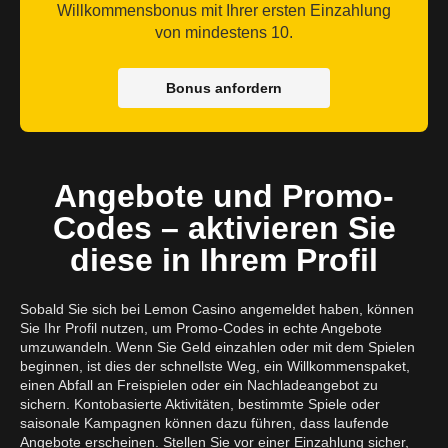
Willkommensbonus mit Ihrer ersten Einzahlung
von mindestens 10.
Bonus anfordern
Angebote und Promo-
Codes – aktivieren Sie
diese in Ihrem Profil
Sobald Sie sich bei Lemon Casino angemeldet haben, können
Sie Ihr Profil nutzen, um Promo-Codes in echte Angebote
umzuwandeln. Wenn Sie Geld einzahlen oder mit dem Spielen
beginnen, ist dies der schnellste Weg, ein Willkommenspaket,
einen Abfall an Freispielen oder ein Nachladeangebot zu
sichern. Kontobasierte Aktivitäten, bestimmte Spiele oder
saisonale Kampagnen können dazu führen, dass laufende
Angebote erscheinen. Stellen Sie vor einer Einzahlung sicher,