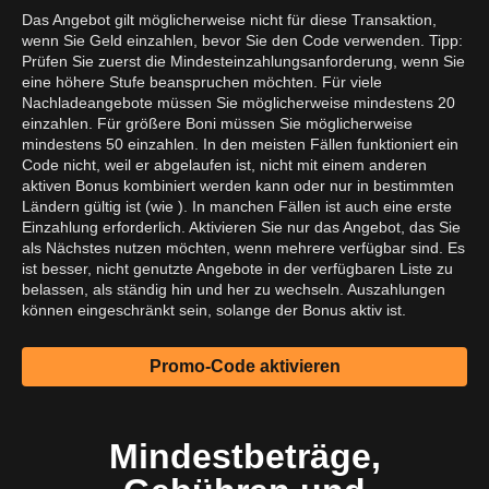
Das Angebot gilt möglicherweise nicht für diese Transaktion,
wenn Sie Geld einzahlen, bevor Sie den Code verwenden. Tipp:
Prüfen Sie zuerst die Mindesteinzahlungsanforderung, wenn Sie
eine höhere Stufe beanspruchen möchten. Für viele
Nachladeangebote müssen Sie möglicherweise mindestens 20
einzahlen. Für größere Boni müssen Sie möglicherweise
mindestens 50 einzahlen. In den meisten Fällen funktioniert ein
Code nicht, weil er abgelaufen ist, nicht mit einem anderen
aktiven Bonus kombiniert werden kann oder nur in bestimmten
Ländern gültig ist (wie ). In manchen Fällen ist auch eine erste
Einzahlung erforderlich. Aktivieren Sie nur das Angebot, das Sie
als Nächstes nutzen möchten, wenn mehrere verfügbar sind. Es
ist besser, nicht genutzte Angebote in der verfügbaren Liste zu
belassen, als ständig hin und her zu wechseln. Auszahlungen
können eingeschränkt sein, solange der Bonus aktiv ist.
Promo-Code aktivieren
Mindestbeträge,