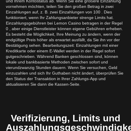
und Ihrem Kontostatus ab. Wenn Sie eine größere Einzahlung
vornehmen möchten, teilen Sie den großen Betrag in zwei
Einzahlungen auf, z. B. zwei Einzahlungen von 100 . Dies
funktioniert, wenn Ihr Zahlungsanbieter strenge Limits hat.
Einzahlungsgebühren bei Lemon Casino betragen in der Regel
0 , aber einige Dienstleister können eigene Gebühren erheben.
Es besteht die Möglichkeit, Ihre Meinung zu ändern, wenn der
endgültige Preis höher als erwartet ausfällt, da Sie ihn vor der
Bestätigung sehen. Bearbeitungszeit: Einzahlungen mit einer
Kreditkarte oder einem E-Wallet werden in der Regel sofort
gutgeschrieben. Während Banken geschlossen sind, können
lokale und bankbasierte Methoden zwischen sofort und
vierundzwanzig Stunden dauern. Wenn Sie versuchen, Geld
einzuzahlen und sich Ihr Guthaben nicht ändert, überprüfen Sie
den Status der Transaktion in Ihrer Zahlungs-App und
aktualisieren Sie dann die Kassen-Seite.
Verifizierung, Limits und
Auszahlungsgeschwindigke