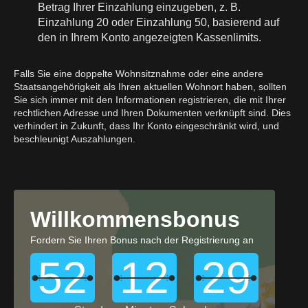
Betrag Ihrer Einzahlung einzugeben, z. B.
Einzahlung 20 oder Einzahlung 50, basierend auf
den in Ihrem Konto angezeigten Kassenlimits.
Falls Sie eine doppelte Wohnsitznahme oder eine andere
Staatsangehörigkeit als Ihren aktuellen Wohnort haben, sollten
Sie sich immer mit den Informationen registrieren, die mit Ihrer
rechtlichen Adresse und Ihren Dokumenten verknüpft sind. Dies
verhindert in Zukunft, dass Ihr Konto eingeschränkt wird, und
beschleunigt Auszahlungen.
Willkommensbonus
Fordern Sie Ihren Bonus nach der Registrierung an
52
12
28