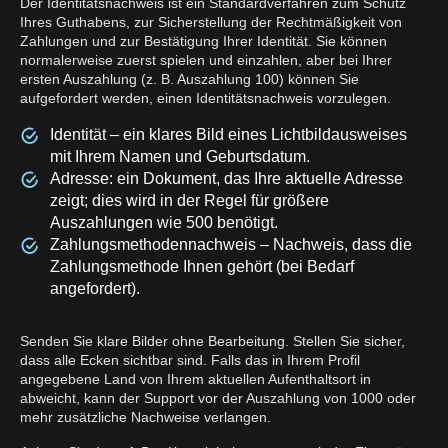
Der Identitätsnachweis ist ein Standardverfahren zum Schutz
Ihres Guthabens, zur Sicherstellung der Rechtmäßigkeit von
Zahlungen und zur Bestätigung Ihrer Identität. Sie können
normalerweise zuerst spielen und einzahlen, aber bei Ihrer
ersten Auszahlung (z. B. Auszahlung 100) können Sie
aufgefordert werden, einen Identitätsnachweis vorzulegen.
Identität – ein klares Bild eines Lichtbildausweises
mit Ihrem Namen und Geburtsdatum.
Adresse: ein Dokument, das Ihre aktuelle Adresse
zeigt; dies wird in der Regel für größere
Auszahlungen wie 500 benötigt.
Zahlungsmethodennachweis – Nachweis, dass die
Zahlungsmethode Ihnen gehört (bei Bedarf
angefordert).
Senden Sie klare Bilder ohne Bearbeitung. Stellen Sie sicher,
dass alle Ecken sichtbar sind. Falls das in Ihrem Profil
angegebene Land von Ihrem aktuellen Aufenthaltsort in
abweicht, kann der Support vor der Auszahlung von 1000 oder
mehr zusätzliche Nachweise verlangen.