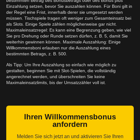
bestimmten Betrag des Bonusbetrags oder des Bonus plus
Einzahlung setzen, bevor Sie auszahlen können. Für Boni gilt in
der Regel eine Frist, innerhalb derer sie umgesetzt werden
müssen. Tischspiele tragen oft weniger zum Gesamteinsatz bei
als Slots. Einige Spiele zählen möglicherweise gar nicht.
Maximaleinsatzregel: Es kann eine Begrenzung geben, wie viel
Sie pro Drehung oder Runde setzen dürfen, z. B. 5, damit Sie
weiterhin gewinnen können. Maximale Auszahlung: Einige
Willkommensboni erlauben nur die Auszahlung eines
bestimmten Betrags, z. B. 500.
Als Tipp: Um Ihre Auszahlung so einfach wie möglich zu
gestalten, beginnen Sie mit Slot-Spielen, die vollständig
angerechnet werden, und überschreiten Sie keine
Maximaleinsatzlimits, bis der Umsatzzähler voll ist.
Ihren Willkommensbonus
anfordern
Melden Sie sich jetzt an und aktivieren Sie Ihren