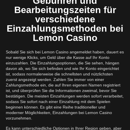
Gebühren und
Bearbeitungszeiten für
verschiedene
Einzahlungsmethoden bei
Lemon Casino
Sobald Sie sich bei Lemon Casino angemeldet haben, dauert es
nur wenige Klicks, um Geld über die Kasse auf Ihr Konto
einzuzahlen. Die Einzahlungsoptionen, die Sie sehen, hängen
davon ab, wo Sie sich befinden und wie Ihr Konto eingerichtet
ist, sodass normalerweise die schnellsten und nützlichsten
zuerst angezeigt werden. Zahlen Sie immer von einer
Zahlungsmethode ein, die auf Ihren eigenen Namen registriert
ist, und überprüfen Sie die Informationen zweimal, bevor Sie
bestätigen. Die meisten Einzahlungen werden sofort verarbeitet,
sodass Sie sofort nach einer Einzahlung mit dem Spielen
beginnen können. Es gibt eine Reihe traditioneller und
moderner Möglichkeiten, Einzahlungen bei Lemon Casino
vorzunehmen.
Es kann unterschiedliche Optionen in Ihrer Region geben, aber