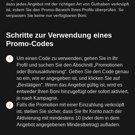
dass jedes Angebot mit der richtigen Art von Guthaben verknüpft
ist, indem Sie den Promo-Bereich Ihres Profils überprüfen. So
verpassen Sie keine nur verfügbaren Boni.
Schritte zur Verwendung eines
Promo-Codes
Um einen Code zu verwenden, gehen Sie in Ihr
Profil und suchen Sie den Abschnitt „Promotionen
oder Bonusaktivierung“. Geben Sie den Code genau
so ein, wie er angegeben ist, und klicken Sie auf
„Bestätigen“. Wenn das Angebot gültig ist, wird es
entweder Ihren Boni hinzugefügt oder sofort aktiviert,
je nach Kampagne.
Falls die Promotion mit einer Einzahlung verknüpft
ist, stellen Sie sicher, dass Sie Ihr Konto nach der
Aktivierung mit mindestens 10 (oder dem in dem
Angebot angegebenen Mindestbetrag) aufladen.