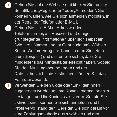
Gehen Sie auf die Website und klicken Sie auf die
Schaltfläche „Registrieren“ oder „Anmelden“. Sie
können wählen, wie Sie sich anmelden möchten, in
der Regel per Telefon oder E-Mail.
Geben Sie Ihre E-Mail-Adresse oder
Telefonnummer, ein Passwort und einige
grundlegende Informationen über sich selbst ein
(wie Ihren Namen und Ihr Geburtsdatum). Wählen
Sie bei Aufforderung das Land, in dem Sie leben
(zum Beispiel ) und stellen Sie sicher, dass Sie
mindestens das Mindestalter erreicht haben. Sobald
Sie den Nutzungsbedingungen und der
Datenschutzrichtlinie zustimmen, können Sie das
Formular absenden.
Verwenden Sie den Code oder Link, der Ihnen
zugesendet wurde, um Ihre Kontaktinformationen zu
bestätigen und Ihr Konto zu aktivieren. Sobald Sie
aktiviert sind, können Sie sich anmelden und Ihr
Profil vervollständigen. Bereiten Sie sich darauf vor,
eine Zahlungsmethode auszuwählen und den