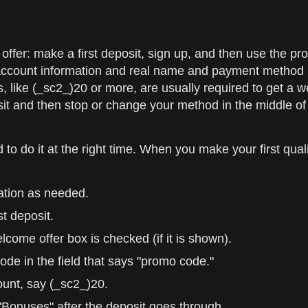
ffer: make a first deposit, sign up, and then use the pr
ur account information and real name and payment method 
nts, like (_sc2_)20 or more, are usually required to get a
osit and then stop or change your method in the middle of
 to do it at the right time. When you make your first qua
ation as needed.
t deposit.
come offer box is checked (if it is shown).
de in the field that says "promo code."
ount, say (_sc2_)20.
Bonuses" after the deposit goes through.