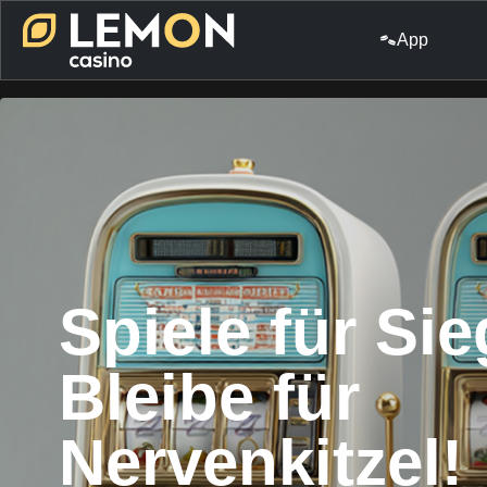
App
Spiele für Sie
Bleibe für
Nervenkitzel!