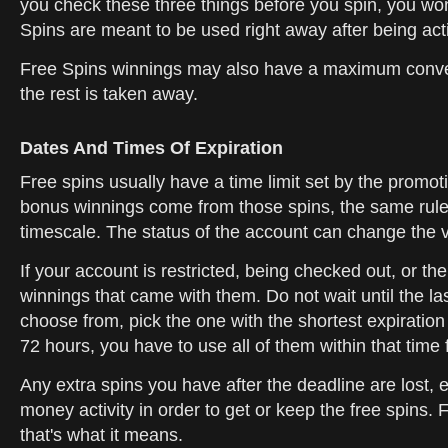
you check these three things before you spin, you won'
Spins are meant to be used right away after being activ
Free Spins winnings may also have a maximum convers
the rest is taken away.
Dates And Times Of Expiration
Free spins usually have a time limit set by the promot
bonus winnings come from those spins, the same rule u
timescale. The status of the account can change the va
If your account is restricted, being checked out, or
winnings that came with them. Do not wait until the las
choose from, pick the one with the shortest expiration 
72 hours, you have to use all of them within that time
Any extra spins you have after the deadline are lost, 
money activity in order to get or keep the free spin
that's what it means.