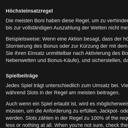
Höchsteinsatzregel
Die meisten Boni haben diese Regel, um zu verhinder
bis zur vollständigen Auszahlung der Wetten nicht m
Beispielsweise: Wenn eine Aktion besagt, dass der hö
Stornierung des Bonus oder zur Kürzung der mit dem
Sie Ihren Einsatz unmittelbar nach Aktivierung des 
Nebenwetten und Bonus-Käufe), und sicherstellen, d
Spielbeiträge
Jedes Spiel trägt unterschiedlich zum Umsatz bei. V
während Slots in der Regel am meisten beitragen.
Auch wenn ein Spiel erlaubt ist, wird es möglicherw
müssen, um die Anforderung zu erfüllen. Jackpot- od
werden. Slots zählen in der Regel zu 100% of the requi
less or nothing at all. When you're not sure, check th