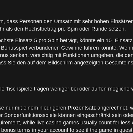
n, dass Personen den Umsatz mit sehr hohen Einsätzen 
ehr als den Höchstbetrag pro Spin oder Runde setzen.
chste Einsatz 5 pro Spin beträgt, könnte ein 10 -Einsat
 Bonusspiel verbundenen Gewinne führen könnte. Wenn S
Bonus senken, vorsichtig mit Funktionen umgehen, die 
ass Sie den auf dem Bildschirm angezeigten Gesamteinsa
iele Tischspiele tragen weniger bei oder dürfen möglich
eise nur mit einem niedrigeren Prozentsatz angerechnet,
er Sonderfunktionsspiele können eingeschränkt sein od
rement, while live casino games usually count for less or
e bonus terms in your account to see if the game in ques