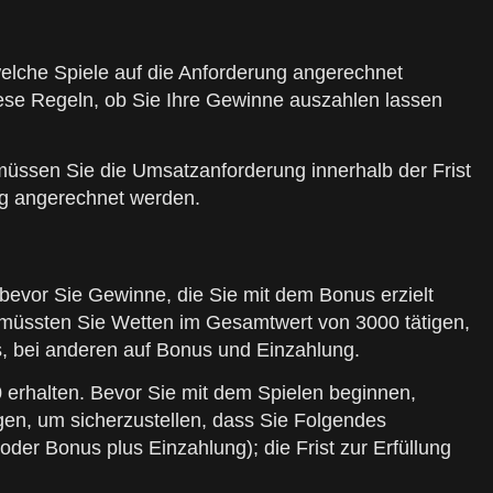
elche Spiele auf die Anforderung angerechnet
ese Regeln, ob Sie Ihre Gewinne auszahlen lassen
üssen Sie die Umsatzanforderung innerhalb der Frist
ung angerechnet werden.
evor Sie Gewinne, die Sie mit dem Bonus erzielt
müssten Sie Wetten im Gesamtwert von 3000 tätigen,
s, bei anderen auf Bonus und Einzahlung.
0 erhalten. Bevor Sie mit dem Spielen beginnen,
en, um sicherzustellen, dass Sie Folgendes
der Bonus plus Einzahlung); die Frist zur Erfüllung